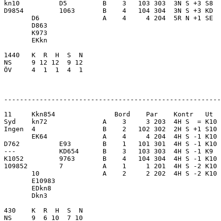
kn10          D5         B    3   103 303  3N S +3 S8  
D9854         1063       B    4   104 304  3N S +3 KD  
       D6                A    4     4 204  5R N +1 SE  
       D863              

       K973              

       EKkn              

1440   K  R  H  S  N     

NS     9 12 12  9 12     

ÖV     4  1  1  4  1     

-------------------------------------------------------
11     Kkn854               Bord    Par    Kontr   Ut  
Syd    kn72              A    3     3 203  4H S  = K10 
Ingen  4                 B    2   102 302  2H S +1 S10 
       EK64              A    4     4 204  4H S -1 K10 
D762          E93        B    1   101 301  4H S -1 K10 
---           KD654      B    3   103 303  4H S -1 K9  
K1052         9763       B    4   104 304  4H S -1 K10 
109852        7          A    1     1 201  4H S -2 K10 
       10                A    2     2 202  4H S -2 K10 
       E10983            

       EDkn8             

       Dkn3              

430    K  R  H  S  N     

NS     9  6 10  7 10     
