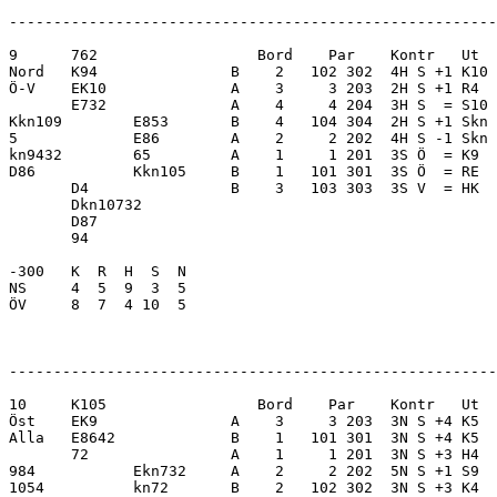
-------------------------------------------------------
9      762                  Bord    Par    Kontr   Ut  
Nord   K94               B    2   102 302  4H S +1 K10 
Ö-V    EK10              A    3     3 203  2H S +1 R4  
       E732              A    4     4 204  3H S  = S10 
Kkn109        E853       B    4   104 304  2H S +1 Skn 
5             E86        A    2     2 202  4H S -1 Skn 
kn9432        65         A    1     1 201  3S Ö  = K9  
D86           Kkn105     B    1   101 301  3S Ö  = RE  
       D4                B    3   103 303  3S V  = HK  
       Dkn10732          

       D87               

       94                

-300   K  R  H  S  N     

NS     4  5  9  3  5     

ÖV     8  7  4 10  5     

-------------------------------------------------------
10     K105                 Bord    Par    Kontr   Ut  
Öst    EK9               A    3     3 203  3N S +4 K5  
Alla   E8642             B    1   101 301  3N S +4 K5  
       72                A    1     1 201  3N S +3 H4  
984           Ekn732     A    2     2 202  5N S +1 S9  
1054          kn72       B    2   102 302  3N S +3 K4  