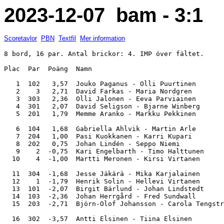
2023-12-07 bam - 3:1
Scoretavlor
PBN
Textfil
Mer information
8 bord, 16 par. Antal brickor: 4. IMP över fältet.

Plac  Par  Poäng  Namn                                 
   1  102   3,57  Jouko Paganus - Olli Puurtinen       
   2    3   2,71  David Farkas - Maria Nordgren        
   3  303   2,36  Olli Jalonen - Eeva Parviainen       
   4  301   2,07  David Seligson - Bjarne Winberg      
   5  201   1,79  Memme Aranko - Markku Pekkinen       
   6  104   1,68  Gabriella Ahlvik - Martin Arle       
   7  204   1,00  Pasi Kuokkanen - Karri Kupari        
   8  202   0,75  Johan Lindén - Seppo Niemi           
   9    2  -0,75  Kari Engelbarth - Timo Halttunen     
  10    4  -1,00  Martti Meronen - Kirsi Virtanen      
  11  304  -1,68  Jesse Jäkärä - Mika Karjalainen      
  12    1  -1,79  Henrik Solin - Hellevi Virtanen      
  13  101  -2,07  Birgit Bärlund - Johan Lindstedt     
  14  103  -2,36  Johan Herrgård - Fred Sundwall       
  15  203  -2,71  Björn-Olof Johansson - Carola Tengstr