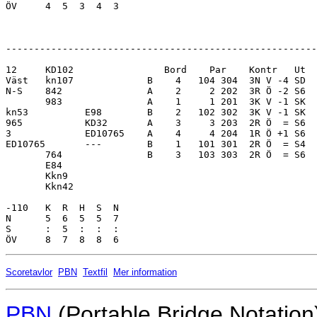
ÖV     4  5  3  4  3     

-------------------------------------------------------
12     KD102                Bord    Par    Kontr   Ut  
Väst   kn107             B    4   104 304  3N V -4 SD  
N-S    842               A    2     2 202  3R Ö -2 S6  
       983               A    1     1 201  3K V -1 SK  
kn53          E98        B    2   102 302  3K V -1 SK  
965           KD32       A    3     3 203  2R Ö  = S6  
3             ED10765    A    4     4 204  1R Ö +1 S6  
ED10765       ---        B    1   101 301  2R Ö  = S4  
       764               B    3   103 303  2R Ö  = S6  
       E84               

       Kkn9              

       Kkn42             

-110   K  R  H  S  N     

N      5  6  5  5  7     

S      :  5  :  :  :     

Scoretavlor
PBN
Textfil
Mer information
PBN
(Portable Bridge Notation