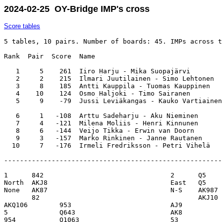
2024-02-25 OY-Bridge IMP's cross
Score tables
5 tables, 10 pairs. Number of boards: 45. IMPs across t
Rank  Pair  Score  Name                                
   1     5    261  Iiro Harju - Mika Suopajärvi        
   2     2    215  Ilmari Juutilainen - Simo Lehtonen  
   3     8    185  Antti Kauppila - Tuomas Kauppinen   
   4    10    124  Osmo Haljoki - Timo Sairanen        
   5     9    -79  Jussi Leviäkangas - Kauko Vartiainen
   6     1   -108  Arttu Sadeharju - Aku Nieminen      
   7     4   -121  Milena Moliis - Henri Kinnunen      
   8     6   -144  Veijo Tikka - Erwin van Doorn       
   9     3   -157  Marko Rinkinen - Janne Rautanen     