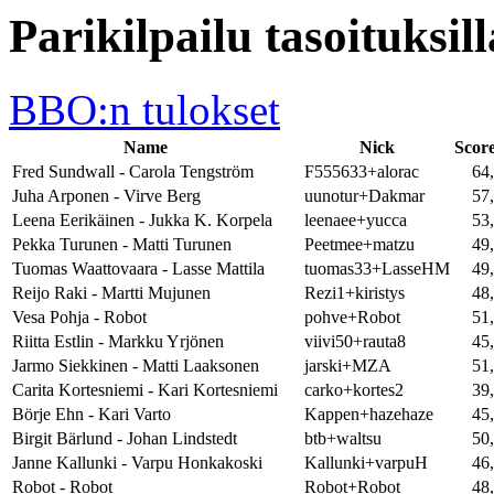
Parikilpailu tasoituksil
BBO:n tulokset
Name
Nick
Scor
Fred Sundwall - Carola Tengström
F555633+alorac
64
Juha Arponen - Virve Berg
uunotur+Dakmar
57
Leena Eerikäinen - Jukka K. Korpela
leenaee+yucca
53
Pekka Turunen - Matti Turunen
Peetmee+matzu
49
Tuomas Waattovaara - Lasse Mattila
tuomas33+LasseHM
49
Reijo Raki - Martti Mujunen
Rezi1+kiristys
48
Vesa Pohja - Robot
pohve+Robot
51
Riitta Estlin - Markku Yrjönen
viivi50+rauta8
45
Jarmo Siekkinen - Matti Laaksonen
jarski+MZA
51
Carita Kortesniemi - Kari Kortesniemi
carko+kortes2
39
Börje Ehn - Kari Varto
Kappen+hazehaze
45
Birgit Bärlund - Johan Lindstedt
btb+waltsu
50
Janne Kallunki - Varpu Honkakoski
Kallunki+varpuH
46
Robot - Robot
Robot+Robot
48