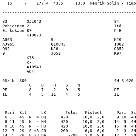
-------------------------------------------------------
33        QJ1042                              34       
Pohjoinen 2                                   Itä      
Ei kukaan 87                                  P-E      
          K10873                                       
A863                9                         KJ9      
AJ965               Q10843                    1082     
Q92                 KJ6                       Q852     
9                   J652                      K97      
          K75                                          
          K7                                           
          A10543                                       
          AQ4                                          
5Sx N -300                                    4H S 620 
           C    D    H    S    N                       
PE         8    7    2    9    5              PE       
IL         4    5   11    4    5              IL       
 Pari  Sit      LK        Tulos   Pisteet      Pari  Si
 6 13  4S  N  = HQ      420      10,0  2,0     9 10  4H
 8 11  4S  N  = H4      420      10,0  2,0    14  5  4H
 9 10  4S  N  = H3      420      10,0  2,0    15  4  4H
12  7  2S  S +3 C9      200       6,0  6,0     1  3  3N
14  5  2H  E +3 DA         -200   3,0  9,0    12  7  3N