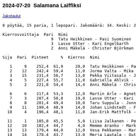
2024-07-20 Salamana Laiffiksi
Jakotaulut
8 pöytää, 15 paria, 1 lepopari. Jakomäärä: 34. Keski: 2
Kierrosvoittaja  Pari  Nimi                            
                    9  Tatu Heikkinen - Pasi Suominen  
                    3  Lasse Utter - Kari Engelbarth   
                    2  Anni Mäkelä - Christer Björkman 
Sija  Pari  Pisteet     %  Kierros  Nimi               
   1     9    252,4  61,9     20,0  Tatu Heikkinen - Pa
   2    12    242,4  59,4     11,0  Jorma Valta - Mika 
   3    15    231,4  56,7     13,0  Pekka Viitasalo - J
   4     5    227,4  55,7     11,0  Gabriella Ahlvik - 
   5     2    221,8  54,4     14,4  Anni Mäkelä - Chris
   6     6    217,4  53,3     12,0  Martin Arle - Agnet
   7     3    207,4  50,8     19,0  Lasse Utter - Kari 
   8     8    201,4  49,4     10,0  Taru Suppula - Jonn
   9    11    199,4  48,9     14,0  Johan Lindstedt - F
  10     4    196,4  48,1     11,0  Jan-Erik Mattfolk -
  11     1    185,8  45,5      5,0  Liisa Jalkanen - Pe
  12    10    182,4  44,7      4,0  Memme Aranko - Mark
  13    13    179,4  44,0     12,0  Vesa Pekkanen - Mar
  14    14    178,4  43,7     13,0  Merja Lautala - Out