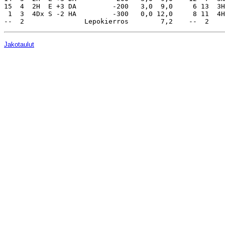
15  4  2H  E +3 DA         -200   3,0  9,0     6 13  3H
 1  3  4Dx S -2 HA         -300   0,0 12,0     8 11  4H
Jakotaulut