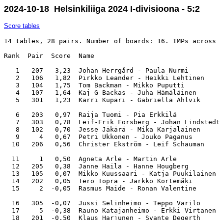
2024-10-18 Helsinkiliiga 2024 I-divisioona - 5:2
Score tables
14 tables, 28 pairs. Number of boards: 16. IMPs across 
Rank  Pair  Score  Name                                
   1   207   3,23  Johan Herrgård - Paula Nurmi        
   2   106   1,82  Pirkko Leander - Heikki Lehtinen    
   3   104   1,75  Tom Backman - Mikko Puputti         
   4   107   1,64  Kaj G Backas - Juha Hämäläinen      
   5   301   1,23  Karri Kupari - Gabriella Ahlvik     
   6   203   0,97  Raija Tuomi - Pia Erkkilä           
   7   303   0,78  Leif-Erik Forsberg - Johan Lindstedt
   8   102   0,70  Jesse Jäkärä - Mika Karjalainen     
   9     4   0,67  Petri Ukkonen - Jouko Paganus       
  10   206   0,56  Christer Ekström - Leif Schauman    
  11     1   0,50  Agneta Arle - Martin Arle           
  12   205   0,38  Janne Haila - Hanne Hougberg        
  13   105   0,07  Mikko Kuussaari - Katja Puukilainen 
  14   202   0,05  Tero Topra - Jarkko Kortemäki       
  15     2  -0,05  Rasmus Maide - Ronan Valentine      
  16   305  -0,07  Jussi Selinheimo - Teppo Varilo     
  17     5  -0,38  Rauno Katajanheimo - Erkki Virtanen 
  18   201  -0,50  Klaus Harjunen - Svante Degerth     