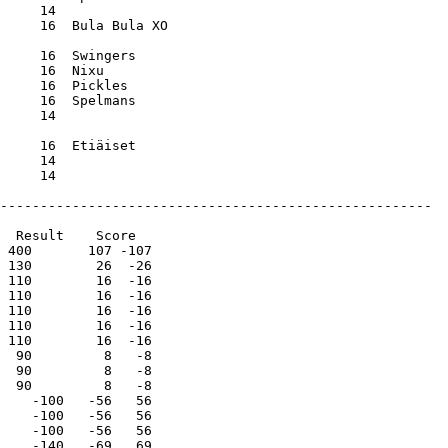
     14

     16  Bula Bula XO

     16  Swingers    

     16  Nixu        

     16  Pickles     

     16  Spelmans    

     14

     16  Etiäiset    

     14
