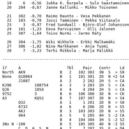
  19     6  -0,56  Jukka K. Korpela - Sulo Saastamoinen
  20   204  -0,67  Janne Kallunki - Mikko Toivonen     
  21   302  -0,70  Raimo Raunto - Vesa Pekkanen        
  22   103  -0,78  Jussi Tamminen - Pekka Viitasalo    
  23     3  -0,97  Fred Sundwall - Björn-Olof Johansson
  24   101  -1,23  Eeva Parviainen - Olli Jalonen      
  25   307  -1,64  Toivo Nurmi - Jarmo Räty            
  26   304  -1,75  Wiki Wikholm - Erkki Malkamäki      
  27   306  -1,82  Nina Markkanen - Anja Tuomi         