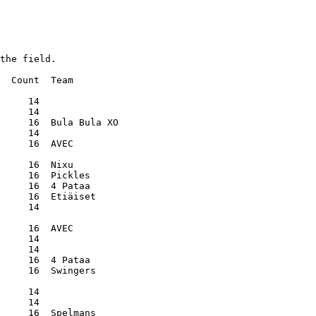
the field.

  Count  Team        

     14

     14

     16  Bula Bula XO

     14

     16  AVEC        

     16  Nixu        

     16  Pickles     

     16  4 Pataa     

     16  Etiäiset    

     14

     16  AVEC        

     14

     14

     16  4 Pataa     

     16  Swingers    

     14

     14

     16  Spelmans    
