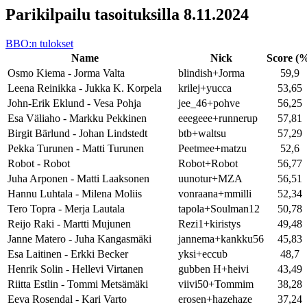
Parikilpailu tasoituksilla 8.11.2024
BBO:n tulokset
Name
Nick
Score (
Osmo Kiema - Jorma Valta
blindish+Jorma
59,9
Leena Reinikka - Jukka K. Korpela
krilej+yucca
53,65
John-Erik Eklund - Vesa Pohja
jee_46+pohve
56,25
Esa Väliaho - Markku Pekkinen
eeegeee+runnerup
57,81
Birgit Bärlund - Johan Lindstedt
btb+waltsu
57,29
Pekka Turunen - Matti Turunen
Peetmee+matzu
52,6
Robot - Robot
Robot+Robot
56,77
Juha Arponen - Matti Laaksonen
uunotur+MZA
56,51
Hannu Luhtala - Milena Moliis
vonraana+mmilli
52,34
Tero Topra - Merja Lautala
tapola+Soulman12
50,78
Reijo Raki - Martti Mujunen
Rezi1+kiristys
49,48
Janne Matero - Juha Kangasmäki
jannema+kankku56
45,83
Esa Laitinen - Erkki Becker
yksi+eccub
48,7
Henrik Solin - Hellevi Virtanen
gubben H+heivi
43,49
Riitta Estlin - Tommi Metsämäki
viivi50+Tommim
38,28
Eeva Rosendal - Kari Varto
erosen+hazehaze
37,24