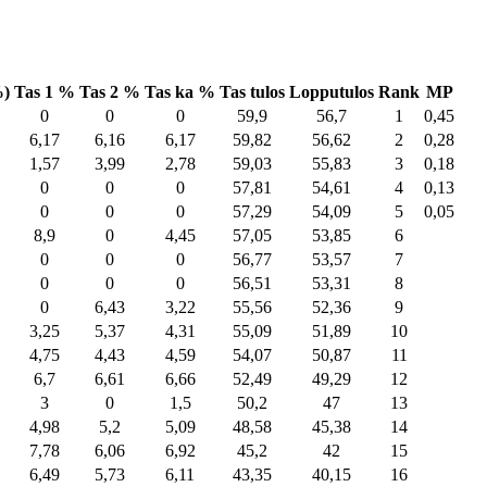
%)
Tas 1 %
Tas 2 %
Tas ka %
Tas tulos
Lopputulos
Rank
MP
0
0
0
59,9
56,7
1
0,45
6,17
6,16
6,17
59,82
56,62
2
0,28
1,57
3,99
2,78
59,03
55,83
3
0,18
0
0
0
57,81
54,61
4
0,13
0
0
0
57,29
54,09
5
0,05
8,9
0
4,45
57,05
53,85
6
0
0
0
56,77
53,57
7
0
0
0
56,51
53,31
8
0
6,43
3,22
55,56
52,36
9
3,25
5,37
4,31
55,09
51,89
10
4,75
4,43
4,59
54,07
50,87
11
6,7
6,61
6,66
52,49
49,29
12
3
0
1,5
50,2
47
13
4,98
5,2
5,09
48,58
45,38
14
7,78
6,06
6,92
45,2
42
15
6,49
5,73
6,11
43,35
40,15
16