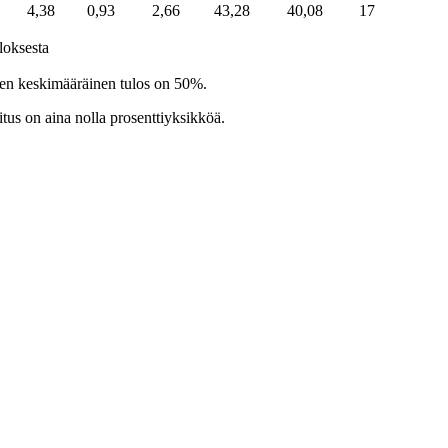
4,38
0,93
2,66
43,28
40,08
17
loksesta
tujien keskimääräinen tulos on 50%.
tus on aina nolla prosenttiyksikköä.