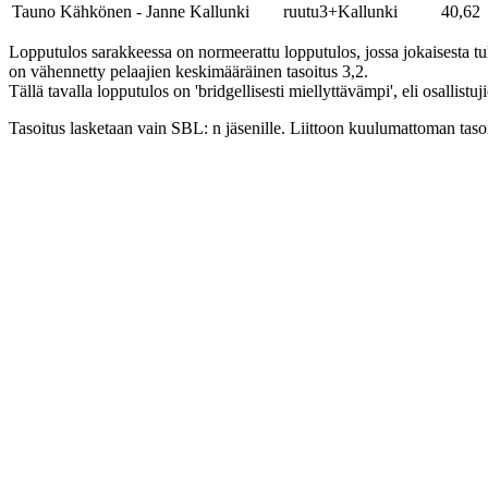
Tauno Kähkönen - Janne Kallunki
ruutu3+Kallunki
40,62
Lopputulos sarakkeessa on normeerattu lopputulos, jossa jokaisesta tu
on vähennetty pelaajien keskimääräinen tasoitus 3,2.
Tällä tavalla lopputulos on 'bridgellisesti miellyttävämpi', eli osallis
Tasoitus lasketaan vain SBL: n jäsenille. Liittoon kuulumattoman tasoi