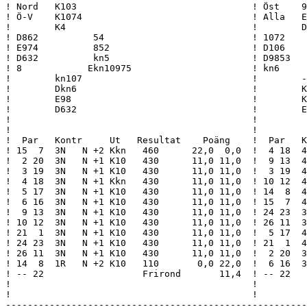
        D98752                              !
! D862          54                           ! 1072          Dkn9643                      !
! E974          852                          ! D106          E4                           !
! D632          kn5                          ! D9853         62                           !
! 8            Ekn10975                      ! kn6           K103                         !
!        kn107                               !        ---                                 !
!        Dkn6                                !        Kkn87532                            !
!        E98                                 !        Kkn104                              !
!        D632                                !        E4                                  !
!                                            !                                            !
!                                            !                                            !
!  Par   Kontr     Ut   Resultat    Poäng    !  Par   Kontr     Ut   Resultat    Poäng    !
! 15  7  3N   N +2 Kkn   460      22,0  0,0  !  4 18  4H   S +1 S10   650      21,0  1,0  !
!  2 20  3N   N +1 K10   430      11,0 11,0  !  9 13  4H   S +1 S10   650      21,0  1,0  !
!  3 19  3N   N +1 K10   430      11,0 11,0  !  3 19  4H   S  = S2    620      15,0  7,0  !
!  4 18  3N   N +1 Kkn   430      11,0 11,0  ! 10 12  4H   S  = S2    620      15,0  7,0  !
!  5 17  3N   N +1 K10   430      11,0 11,0  ! 14  8  4H   S  = Kkn   620      15,0  7,0  !
!  6 16  3N   N +1 K10   430      11,0 11,0  ! 15  7  4H   S  = S10   620      15,0  7,0  !
!  9 13  3N   N +1 K10   430      11,0 11,0  ! 24 23  3Sx  Ö -2 KE    500      10,0 12,0  !
! 10 12  3N   N +1 K10   430      11,0 11,0  ! 26 11  3H   S +1 S2    170       8,0 14,0  !
! 21  1  3N   N +1 K10   430      11,0 11,0  !  5 17  4H   S -1 S2       -100   5,0 17,0  !
! 24 23  3N   N +1 K10   430      11,0 11,0  ! 21  1  4H   S -1 S2       -100   5,0 17,0  !
! 26 11  3N   N +1 K10