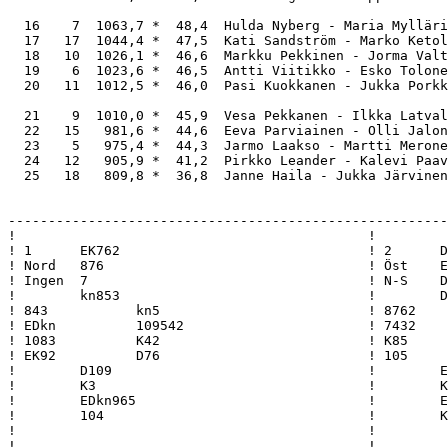
  16    7  1063,7 *  48,4  Hulda Nyberg - Maria Mylläri
  17   17  1044,4 *  47,5  Kati Sandström - Marko Ketol
  18   10  1026,1 *  46,6  Markku Pekkinen - Jorma Valt
  19    6  1023,6 *  46,5  Antti Viitikko - Esko Tolone
  20   11  1012,5 *  46,0  Pasi Kuokkanen - Jukka Porkk
  21    9  1010,0 *  45,9  Vesa Pekkanen - Ilkka Latval
  22   15   981,6 *  44,6  Eeva Parviainen - Olli Jalon
  23    5   975,4 *  44,3  Jarmo Laakso - Martti Merone
  24   12   905,9 *  41,2  Pirkko Leander - Kalevi Paav
  25   18   809,8 *  36,8  Janne Haila - Jukka Järvinen
-------------------------------------------------------------------------------------------
!                                            !                                            !
! 1      EK762                               ! 2      D109                                !
! Nord   876                                 ! Öst    E1095                               !
! Ingen  7                                   ! N-S    D764                                !
!        kn853                               !        D7                                  !
! 843           kn5                          ! 8762          kn43                         !
! EDkn          109542                       ! 7432          D86                          !
! 1083          K42                          ! K85           10                           !
! EK92          D76                          ! 105           Ekn9643                      !
!        D109                                !        EK5                                 !
!        K3                                  !        Kkn                                 !
!        EDkn965                             !        Ekn932                              !
!        104                                 !        K82                                 !
!                                            !                                            !
!                                            !                                            !
!  Par   Kontr     Ut   Resultat    Poäng    !  Par   Kontr     Ut   Resultat    Poäng    !
! 21  6  2S   N +2 H10   170      22,0  0,0  ! 14 13  3N   S +2 S8    660      20,0  2,0  !
!  4 23  2S   N +1 H10   140      15,0  7,0  ! 24  3  3N   S +2 K10   660      20,0  2,0  !
!  5 22  2S   N +1 H2    140      15,0  7,0  ! 26  1  3N   S +2 K10   660      20,0  2,0  !
! 14 13  2S   N +1 H10   140      15,0  7,0  !  4 23  4N   S  = K10   630      13,0  9,0  !
! 17 10  3S   N  = H10   140      15,0  7,0  ! 11 16  3N   S +1 K10   630      13,0  9,0  !
! 19  8  3S   N  = H2    140      15,0  7,0  ! 17 10  3N   S +1 K10   630      13,0  9,0  !
! 20  7  3S   N  = H10   140      15,0  7,0  ! 20  7  3N   S +1 K10   630      13,0  9,0  !
! 15 12  2S   N  = H2    110       6,0 16,0  ! 19  8  5R   S  = H3    600       7,0 15,0  !
! 18  9  2S   N  = H10   110       6,0 16,0  ! 21  6  5R   S  = K10   600       7,0 15,0  !
! 24  3  2S   N  = K6    110       6,0 16,0  !  5 22  2N   S +2 K10   180       4,0 18,0  !
! 11 16  4H   Ö -2 S9    100       2,0 20,0  ! 18  9  3R   S +1 K10   130       2,0 20,0  !
! 26  1  3H   Ö -1 S10    50       0,0 22,0  ! 15 12  4S   S -1 K10      -100   0,0 22,0  !
! --  2                  Frirond       11,0  ! --  2                  Frirond       11,0  !
!                                            !                                            !
!                                            !                                            !
-------------------------------------------------------------------------------------------
!                                            !                                            !
! 3      865                                 ! 4      EKD43                               !
! Syd    Kkn                                 ! Väst   76                                  !
! Ö-V    D972                                ! Alla   EKD10                               !
!        7432                                !        98                                  !
! kn109732      ED                           ! 96            8                            !
! 87            ED9652                       ! E9542         KD8                          !
! 83            K10                          ! kn8542        763                          !
! D105          986                          ! 2             KDkn743                      !
!        K4                                  !        kn10752                             !
!        1043                                !        kn103                               !
!        Ekn654                              !        9                                   !
!        EKkn                                !        E1065                               !
!                                            !                                            !
!                                            !                                            !
!  Par   Kontr     Ut   Resultat    Poäng    !  Par   Kontr     Ut   Resultat    Poäng    !
! 17 10  2N   N  = H5    120      21,0  1,0  ! 15 12  4S   N +2 KK    680      22,0  0,0  !
! 20  7  1N   S +1 Skn   120      21,0  1,0  !  4 23  4S   S +1 K2    650      10,0 12,0  !
!  4 23  3R   S  = H8    110      17,0  5,0  !  5 22  4S   N +1 KK    650      10,0 12,0  !
! 14 13  3R   S  = H7    110      17,0  5,0  ! 11 16  4S   N +1 KK    650      10,0 12,0  !
! 24  3  2H   Ö -1 KE    100      14,0  8,0  ! 14 13  4S   S +1 K2    650      10,0 12,0  !
! 18  9  3R   S -1 H8        -50  11,0 11,0  ! 17 10  4S   N +1 KK    650      10,0 12,0  !
! 19  8  4R   N -1 SE        -50  11,0 11,0  ! 18  9  4S   N +1 KK    650      10,0 12,0  !
! 15 12  2H   Ö  = KK       -110   6,0 16,0  ! 19  8  4S   N +1 KK    650      10,0 12,0  !
! 21  6  2H   Ö  = KK       -110   6,0 16,0  ! 20  7  4S   N +1 KK    650      10,0 12,0  !
! 26  1  2H   Ö  = KE       -110   6,0 16,0  ! 21  6  4S   N +1 KK    650      10,0 12,0  !
!  5 22  2H   Ö +1 KE       -140   1,0 21,0  ! 24  3  4S   N +1 KK    650      10,0 12,0  !
! 11 16  2H   Ö +1 KE       -140   1,0 21,0  ! 26  1  4S   N +1 KK    650      10,0 12,0  !
! --  2                  Frirond       11,0  ! --  2                  Frirond       11,0  !
!                                            !                                            !
!                                            !                                            !
-------------------------------------------------------------------------------------------
!                                            !                 