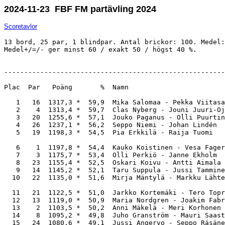
2024-11-23 FBF FM partävling 2024
Scoretavlor
13 bord, 25 par, 1 blindpar. Antal brickor: 100. Medel:
Medel+/=/- ger minst 60 / exakt 50 / högst 40 %.

-------------------------------------------------------
Plac  Par   Poäng       %  Namn                        
   1   16  1317,3 *  59,9  Mika Salomaa - Pekka Viitasa
   2    4  1313,4 *  59,7  Clas Nyberg - Jouni Juuri-Oj
   3   20  1255,6 *  57,1  Jouko Paganus - Olli Puurtin
   4   26  1237,1 *  56,2  Seppo Niemi - Johan Lindén  
   5   19  1198,3 *  54,5  Pia Erkkilä - Raija Tuomi   
   6    1  1197,8 *  54,4  Kauko Koistinen - Vesa Fager
   7    3  1175,7 *  53,4  Olli Perkiö - Janne Ekholm  
   8   23  1155,4 *  52,5  Oskari Koivu - Antti Aimala 
   9   14  1145,2 *  52,1  Taru Suppula - Jussi Tammine
  10   22  1135,0 *  51,6  Mirja Mäntylä - Markku Lähte
  11   21  1122,5 *  51,0  Jarkko Kortemäki - Tero Topr
  12   13  1119,0 *  50,9  Maria Nordgren - Joakim Fabr
  13    2  1103,5 *  50,2  Anni Mäkelä - Meri Korhonen 
  14    8  1095,2 *  49,8  Juho Granström - Mauri Saast
  15   24  1080,6 *  49,1  Jussi Angervo - Seppo Räsäne