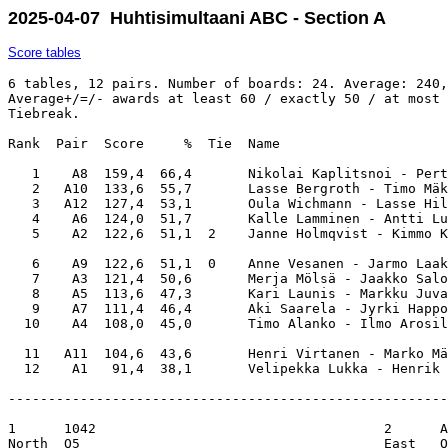
2025-04-07 Huhtisimultaani ABC - Section A
Score tables
6 tables, 12 pairs. Number of boards: 24. Average: 240,
Average+/=/- awards at least 60 / exactly 50 / at most 
Tiebreak.

Rank  Pair  Score     %  Tie  Name                     
   1    A8  159,4  66,4       Nikolai Kaplitsnoi - Pert
   2   A10  133,6  55,7       Lasse Bergroth - Timo Mäk
   3   A12  127,4  53,1       Oula Wichmann - Lasse Hil
   4    A6  124,0  51,7       Kalle Lamminen - Antti Lu
   5    A2  122,6  51,1  2    Janne Holmqvist - Kimmo K
   6    A9  122,6  51,1  0    Anne Vesanen - Jarmo Laak
   7    A3  121,4  50,6       Merja Mölsä - Jaakko Salo
   8    A5  113,6  47,3       Kari Launis - Markku Juva
   9    A7  111,4  46,4       Aki Saarela - Jyrki Happo
  10    A4  108,0  45,0       Timo Alanko - Ilmo Arosil
  11   A11  104,6  43,6       Henri Virtanen - Marko Mä