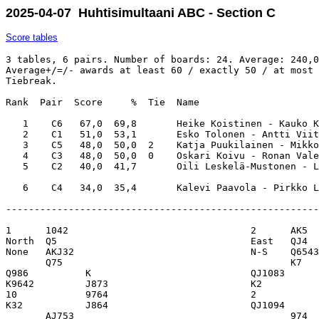
2025-04-07 Huhtisimultaani ABC - Section C
Score tables
3 tables, 6 pairs. Number of boards: 24. Average: 240,0
Average+/=/- awards at least 60 / exactly 50 / at most 
Tiebreak.

Rank  Pair  Score     %  Tie  Name                     
   1    C6   67,0  69,8       Heike Koistinen - Kauko K
   2    C1   51,0  53,1       Esko Tolonen - Antti Viit
   3    C5   48,0  50,0  2    Katja Puukilainen - Mikko
   4    C3   48,0  50,0  0    Oskari Koivu - Ronan Vale
   5    C2   40,0  41,7       Oili Leskelä-Mustonen - L