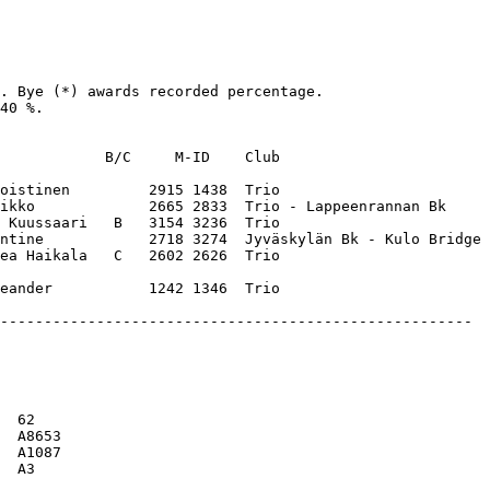
. Bye (*) awards recorded percentage. 

40 %. 

            B/C     M-ID    Club                       

oistinen         2915 1438  Trio                       

ikko             2665 2833  Trio - Lappeenrannan Bk    

 Kuussaari   B   3154 3236  Trio                       

ntine            2718 3274  Jyväskylän Bk - Kulo Bridge

ea Haikala   C   2602 2626  Trio                       
