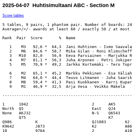
2025-04-07 Huhtisimultaani ABC - Section M
Score tables
5 tables, 9 pairs, 1 phantom pair. Number of boards: 24
Average+/=/- awards at least 60 / exactly 50 / at most 
Rank  Pair  Score       %  Name                        
   1    M3   92,6 *  64,3  Jani Huhtinen - Ismo Saavala
   2    M6   84,6 *  58,7  Mika Gilan - Roni Klimscheff
   3   M10   82,0    56,9  Eeva Parviainen - Marjukka R
   4    M7   81,1 *  56,3  Juha Arponen - Petri Jokiper
   5    M5   70,9 *  49,2  Jarkko Kortemäki - Tero Topr
   6    M2   65,1 *  45,2  Markku Pekkinen - Esa Väliah
   7    M4   64,0 *  44,4  Teuvo Litmanen - Juha Saarik
   8    M8   59,4 *  41,3  Pasi Kuokkanen - Karri Kupar