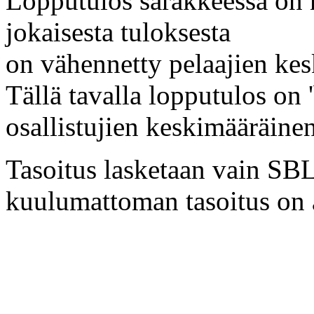
Lopputulos sarakkeessa on 
jokaisesta tuloksesta
on vähennetty pelaajien kes
Tällä tavalla lopputulos on '
osallistujien keskimääräine
Tasoitus lasketaan vain SBL:
kuulumattoman tasoitus on a