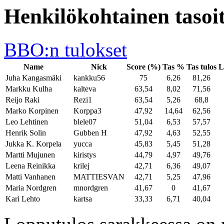
Henkilökohtainen tasoit
BBO:n tulokset
Name
Nick
Score (%)
Tas %
Tas tulos
L
Juha Kangasmäki
kankku56
75
6,26
81,26
Markku Kulha
kalteva
63,54
8,02
71,56
Reijo Raki
Rezi1
63,54
5,26
68,8
Marko Korpinen
Korppa3
47,92
14,64
62,56
Leo Lehtinen
blele07
51,04
6,53
57,57
Henrik Solin
Gubben H
47,92
4,63
52,55
Jukka K. Korpela
yucca
45,83
5,45
51,28
Martti Mujunen
kiristys
44,79
4,97
49,76
Leena Reinikka
krilej
42,71
6,36
49,07
Matti Vanhanen
MATTIESVAN
42,71
5,25
47,96
Maria Nordgren
mnordgren
41,67
0
41,67
Kari Lehto
kartsa
33,33
6,71
40,04