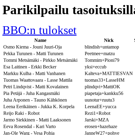
Parikilpailu tasoituksil
BBO:n tulokset
Name
Nick
Osmo Kiema - Jouni Juuri-Oja
blindish+untamop
Pekka Turunen - Matti Turunen
Peetmee+matzu
Tommi Metsämäki - Pirkko Metsämäki
Tommim+Pioni79
Esa Laitinen - Erkki Becker
yksi+eccub
Markku Kulha - Matti Vanhanen
Kalteva+MATTIESVAN
Tuomas Waattovaara - Lasse Mattila
tuomas33+LasseHM
Petri Lindqvist - Matti Kovalainen
plindqvi+MattiOK
Pia Petäjä - Juha Kangasmäki
piapetaja+kankku56
Juha Arponen - Tauno Kähkönen
uunotur+ruutu3
Leena Eerikäinen - Jukka K. Korpela
LeenaEE+yucca
Reijo Raki - Robot
Rezi1+Robot
Jarmo Siekkinen - Matti Laaksonen
Jarski+MZA
Eeva Rosendal - Kari Varto
erosen+hazehaze
Jan-Ole Warg - Vesa Pohja
JanneW27+pohve