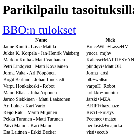
Parikilpailu tasoituksil
BBO:n tulokset
Name
Nick
Janne Runtti - Lasse Mattila
BruceWilis+LasseHM
Jukka K. Korpela - Jan-Henrik Valsberg
yucca+mrjhv
Markku Kulha - Matti Vanhanen
Kalteva+MATTIESVA
Petri Lindqvist - Matti Kovalainen
plindqvi+MattiOK
Jorma Valta - Ari Pöppönen
Jorma+artsi
Birgit Bärlund - Johan Lindstedt
btb+waltsu
Varpu Honkakoski - Robot
varpuH+Robot
Mauri Eliala - Juha Arponen
kolikko+uunotur
Jarmo Siekkinen - Matti Laaksonen
Jarski+MZA
Ari Laine - Kari Varto
ARIFI+hazehaze
Reijo Raki - Martti Mujunen
Rezi1+kiristys
Pekka Turunen - Matti Turunen
Peetmee+matzu
Päivi Majuri - Kari Majuri
herttasisk+majurka
Esa Laitinen - Erkki Becker
yksi+eccub