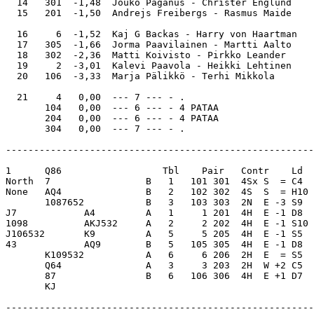
  14   301  -1,48  Jouko Paganus - Christer Englund    
  15   201  -1,50  Andrejs Freibergs - Rasmus Maide    
  16     6  -1,52  Kaj G Backas - Harry von Haartman   
  17   305  -1,66  Jorma Paavilainen - Martti Aalto    
  18   302  -2,36  Matti Koivisto - Pirkko Leander     
  19     2  -3,01  Kalevi Paavola - Heikki Lehtinen    
  20   106  -3,33  Marja Pälikkö - Terhi Mikkola       
  21     4   0,00  --- 7 --- - .                       
       104   0,00  --- 6 --- - 4 PATAA                 
       204   0,00  --- 6 --- - 4 PATAA                 