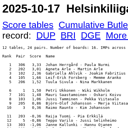
2025-10-17 Helsinkiliiga
Score tables
Cumulative Butle
record:
DUP
BRI
DGE
More 
12 tables, 24 pairs. Number of boards: 16. IMPs across 
Rank  Pair  Score  Name                                
   1   306   3,33  Johan Herrgård - Paula Nurmi        
   2   202   3,01  Agneta Arle - Martin Arle           
   3   102   2,36  Gabriella Ahlvik - Joakim Fabritius 
   4   105   1,66  Leif-Erik Forsberg - Memme Aranko   
   5   206   1,52  Tuula Sivula - Nina Markkanen       
   6     1   1,50  Petri Ukkonen - Wiki Wikholm        
   7   101   1,48  Mauri Saastamoinen - Oskari Koivu   
   8   103   1,06  Jussi Tamminen - Pekka Viitasalo    
   9   205   0,86  Björn-Olof Johansson - Merja Viitasa
  10     3   0,36  Raimo Raunto - Kim Johansson        
  11   203  -0,36  Raija Tuomi - Pia Erkkilä           
  12     5  -0,86  Teppo Varilo - Jussi Selinheimo     
  13   303  -1,06  Janne Kallunki - Hannu Ojanen       