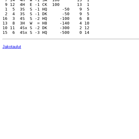
 9 12  4H  E -1 CK  100       13  1

 1  5  3S  S -1 HQ      -50    9  5

 2  4  3S  S -1 DK      -50    9  5

16  3  4S  S -2 HQ     -100    6  8

13  8  3H  W  = H8     -140    4 10

10 11  4Sx S -2 DK     -300    2 12

Jakotaulut