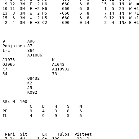
 9 12  3N  E +2 H6     -660    6  8     15  6  1N  W  =
10 11  3N  E +2 H6     -660    6  8      1  5  2D  W +1
13  8  3N  W +2 H5     -660    6  8      7 14  1N  W +1
15  6  3N  W +2 H5     -660    6  8      9 12  1N  W +1
 2  4  3N  E +3 C2     -690    0 14      2  4  1Nx E +1
-------------------------------------------------------
9         A96                 

Pohjoinen 87                  

I-L       864                 

          AJ1086              

J1075               K         

QJ965               A1043     

K7                  AQ10932   

54                  73        

          Q8432               

          K2                  

          J5                  

          KQ92                

3Sx N -100                    

           C    D    H    S    N

PE         9    4    3    8    6

IL         4    9    9    5    6

 Pari  Sit      LK    Tulos  Pisteet

 7 14  4H  W -1 SA  100       13  1
