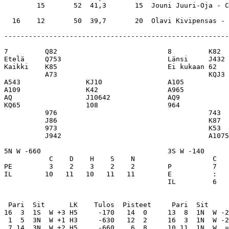
        15       52  41,3       15  Jouni Juuri-Oja - C
-------------------------------------------------------
7         Q82                           8         K82  
Etelä     Q753                          Länsi     J432 
Kaikki    K85                           Ei kukaan 62   
          A73                                     KQJ3 
A543                KJ10                A105           
A109                K42                 A965           
AQ                  J10642              AQ9            
KQ65                108                 964            
          976                                     743  
          J86                                     K87  
          973                                     K53  
          J942                                    A1075
5N W -660                               3S W -140      
           C    D    H    S    N                   C   
PE         3    2    3    2    2        P          7   
IL        10   11   10   11   11        E          :   
                                        IL         6   
 Pari  Sit      LK    Tulos  Pisteet     Pari  Sit     
16  3  1S  W +3 H5     -170   14  0     13  8  1N  W -2
 1  5  3N  W +1 H3     -630   12  2     16  3  1N  W -2
 7 14  3N  W +2 H5     -660    6  8     10 11  1N  W  =