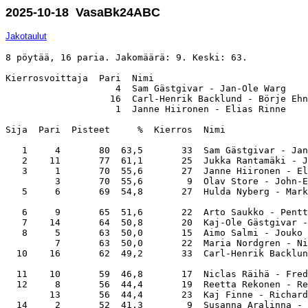
2025-10-18 VasaBk24ABC
Jakotaulut
8 pöytää, 16 paria. Jakomäärä: 9. Keski: 63.

Kierrosvoittaja  Pari  Nimi                            
                    4  Sam Gästgivar - Jan-Ole Warg    
                   16  Carl-Henrik Backlund - Börje Ehn
                    1  Janne Hiironen - Elias Rinne    
Sija  Pari  Pisteet     %  Kierros  Nimi               
   1     4       80  63,5       33  Sam Gästgivar - Jan
   2    11       77  61,1       25  Jukka Rantamäki - J
   3     1       70  55,6       27  Janne Hiironen - El
         3       70  55,6        9  Olav Store - John-E
   5     6       69  54,8       27  Hulda Nyberg - Mark
   6     9       65  51,6       22  Arto Saukko - Pentt
   7    14       64  50,8       20  Kaj-Ole Gästgivar -
   8     5       63  50,0       15  Aimo Salmi - Jouko 
         7       63  50,0       22  Maria Nordgren - Ni
  10    16       62  49,2       33  Carl-Henrik Backlun
  11    10       59  46,8       17  Niclas Räihä - Fred
  12     8       56  44,4       19  Reetta Rekonen - Re
        13       56  44,4       23  Kaj Finne - Richard
  14     2       52  41,3        9  Susanna Aralinna - 