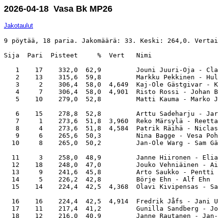
2026-04-18 Vasa Bk MP26
Jakotaulut
9 pöytää, 18 paria. Jakomäärä: 33. Keski: 264,0. Vertai
Sija  Pari  Pisteet     %  Vert   Nimi                 
   1    17    332,0  62,9         Jouni Juuri-Oja - Cla
   2    13    315,6  59,8         Markku Pekkinen - Hul
   3     2    306,4  58,0  4,649  Kaj-Ole Gästgivar - K
   4     7    306,4  58,0  4,901  Risto Rossi - Johan B
   5    10    279,0  52,8         Matti Kauma - Marko J
   6    15    278,8  52,8         Arttu Sadeharju - Jar
   7     1    273,6  51,8  3,960  Reko Märsylä - Reetta
   8     4    273,6  51,8  4,584  Patrik Räihä - Niclas
   9     6    265,6  50,3         Nina Bagge - Vesa Poh
  10     8    265,0  50,2         Jan-Ole Warg - Sam Gä
  11     3    258,0  48,9         Janne Hiironen - Elia
  12    18    248,0  47,0         Jouko Vehniäinen - Ai
  13     9    241,6  45,8         Arto Saukko - Pentti 
  14     5    226,2  42,8         Börje Ehn - Alf Ehn  
  15    14    224,4  42,5  4,368  Olavi Kivipensas - Sa
  16    16    224,4  42,5  4,914  Fredrik Jåfs - Jani U
  17    11    217,4  41,2         Gunilla Sandberg - Jo