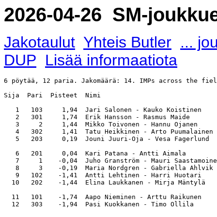
2026-04-26 SM-joukkue 
Jakotaulut
Yhteis Butler
... j
DUP
Lisää informaatiota
6 pöytää, 12 paria. Jakomäärä: 14. IMPs across the fiel
Sija  Pari  Pisteet  Nimi                              
   1   103     1,94  Jari Salonen - Kauko Koistinen    
   2   301     1,74  Erik Hansson - Rasmus Maide       
   3     2     1,44  Mikko Toivonen - Hannu Ojanen     
   4   302     1,41  Tatu Heikkinen - Arto Puumalainen 
   5   203     0,19  Jouni Juuri-Oja - Vesa Fagerlund  
   6   201     0,04  Kari Patana - Antti Aimala        
   7     1    -0,04  Juho Granström - Mauri Saastamoine
   8     3    -0,19  Maria Nordgren - Gabriella Ahlvik 
   9   102    -1,41  Antti Lehtinen - Harri Huotari    
  10   202    -1,44  Elina Laukkanen - Mirja Mäntylä   
  11   101    -1,74  Aapo Nieminen - Arttu Raikunen    