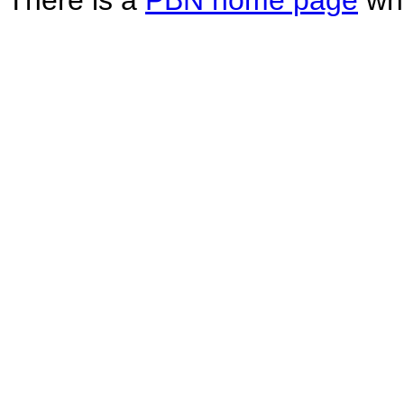
There is a
PBN home page
whe