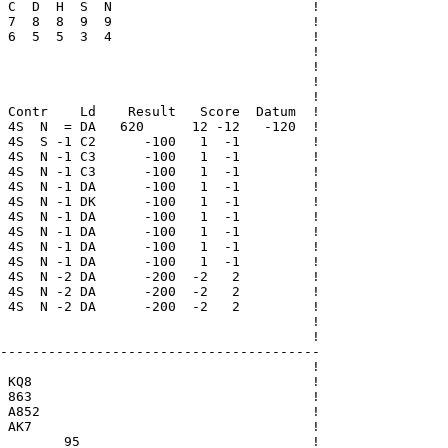
 C  D  H  S  N                         !

 7  8  8  9  9                         !

 6  5  5  3  4                         !

                                       !

                                       !

                                       !

                                       !

 Contr    Ld    Result   Score  Datum  !

 4S  N  = DA   620      12 -12   -120  !

 4S  S -1 C2      -100   1  -1         !

 4S  N -1 C3      -100   1  -1         !

 4S  N -1 C3      -100   1  -1         !

 4S  N -1 DA      -100   1  -1         !

 4S  N -1 DK      -100   1  -1         !

 4S  N -1 DA      -100   1  -1         !

 4S  N -1 DA      -100   1  -1         !

 4S  N -1 DA      -100   1  -1         !

 4S  N -1 DA      -100   1  -1         !

 4S  N -2 DA      -200  -2   2         !

 4S  N -2 DA      -200  -2   2         !

 4S  N -2 DA      -200  -2   2         !

                                       !

                                       !

----------------------------------------

                                       !

 KQ8                                   !

 863                                   !

 A852                                  !

 AK7                                   !

        95                             !
