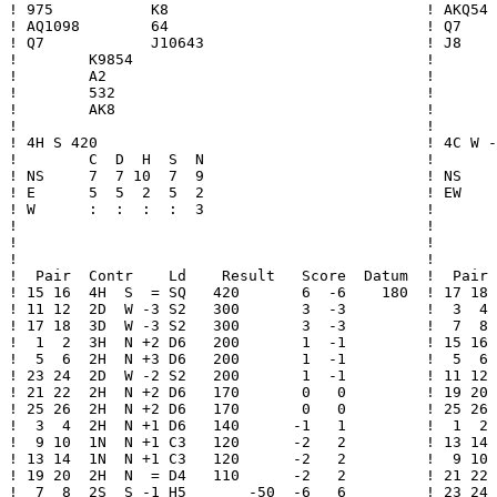
! 975           K8                             ! AKQ54 
! AQ1098        64                             ! Q7    
! Q7            J10643                         ! J8    
!        K9854                                 !       
!        A2                                    !       
!        532                                   !       
!        AK8                                   !       
!                                              !       
! 4H S 420                                     ! 4C W -
!        C  D  H  S  N                         !       
! NS     7  7 10  7  9                         ! NS    
! E      5  5  2  5  2                         ! EW    
! W      :  :  :  :  3                         !       
!                                              !       
!                                              !       
!                                              !       
!  Pair  Contr    Ld    Result   Score  Datum  !  Pair 
! 15 16  4H  S  = SQ   420       6  -6    180  ! 17 18 
! 11 12  2D  W -3 S2   300       3  -3         !  3  4 
! 17 18  3D  W -3 S2   300       3  -3         !  7  8 
!  1  2  3H  N +2 D6   200       1  -1         ! 15 16 
!  5  6  2H  N +3 D6   200       1  -1         !  5  6 
! 23 24  2D  W -2 S2   200       1  -1         ! 11 12 
! 21 22  2H  N +2 D6   170       0   0         ! 19 20 
! 25 26  2H  N +2 D6   170       0   0         ! 25 26 
!  3  4  2H  N +1 D6   140      -1   1         !  1  2 
!  9 10  1N  N +1 C3   120      -2   2         ! 13 14 
! 13 14  1N  N +1 C3   120      -2   2         !  9 10 
! 19 20  2H  N  = D4   110      -2   2         ! 21 22 
!  7  8  2S  S -1 H5       -50  -6   6         ! 23 24 