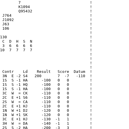
        7                              !

        K1094                          !

        Q95432                         !

 J764                                  !

 J1092                                 !

 J63                                   !

 106                                   !

                                       !

130                                    !

 C  D  H  S  N                         !

 3  6  6  6  6                         !

10  7  7  7  7                         !

                                       !

                                       !

                                       !

                                       !

 Contr    Ld    Result   Score  Datum  !

 3N  E -2 S4   200       7  -7   -110  !

 1S  S -1 HA      -100   0   0         !

 1S  S -1 HQ      -100   0   0         !

 1S  S -1 HA      -100   0   0         !

 3C  W  = CK      -110   0   0         !

 2C  E +1 S6      -110   0   0         !

 2S  W  = CA      -110   0   0         !

 2C  E +1 HJ      -110   0   0         !

 1N  W +1 D2      -120   0   0         !

 1N  W +1 SK      -120   0   0         !

 3C  E +1 HJ      -130  -1   1         !

 3H  W  = DA      -140  -1   1         !

 2S  S -2 HA      -200  -3   3         !
