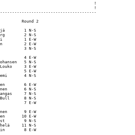
                                       !

                                       !

----------------------------------------

         Round 2

jä        1 N-S

rg        2 N-S

i         1 E-W

n         2 E-W

          3 N-S

          4 E-W

ohansen   5 N-S

Louko     3 E-W

          5 E-W

emi       4 N-S

en        6 E-W

nen       6 N-S

angas     7 N-S

Bull      8 N-S

          7 E-W

nen       9 E-W

en       10 E-W

st        9 N-S

helä     11 N-S

in        8 E-W
