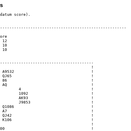
ps
datum score).

------------------------------------------------------

ore

 12

 10

 10

----------------------------------------

                                       !

 A9532                                 !

 QJ65                                  !

 86                                    !

 AQ                                    !

        4                              !

        1092                           !

        AK93                           !

        J9853                          !

 Q1086                                 !

 A7                                    !

 QJ42                                  !

 K106                                  !

                                       !

00                                     !
