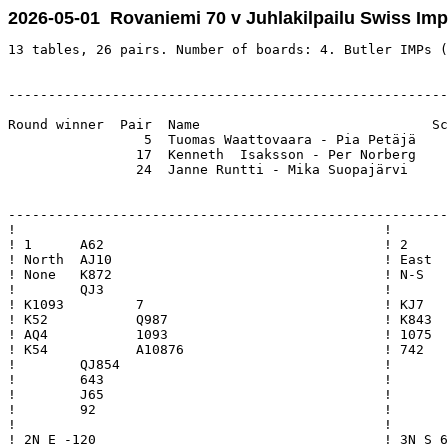
2026-05-01 Rovaniemi 70 v Juhlakilpailu Swiss Im
13 tables, 26 pairs. Number of boards: 4. Butler IMPs (
-------------------------------------------------------
Round winner  Pair  Name                             Sc
                 5  Tuomas Waattovaara - Pia Petäjä    
                17  Kenneth  Isaksson - Per Norberg    
                24  Janne Runtti - Mika Suopajärvi     
-------------------------------------------------------
!                                              !       
! 1      A62                                   ! 2     
! North  AJ10                                  ! East  
! None   K872                                  ! N-S   
!        QJ3                                   !       
! K1093         7                              ! KJ7   
! K52           Q987                           ! K843  
! AQ4           1093                           ! 1075  
! K54           A10876                         ! 742   
!        QJ854                                 !       
!        643                                   !       
!        J65                                   !       
!        92                                    !       
!                                              !       
! 2N E -120                                    ! 3N S 6