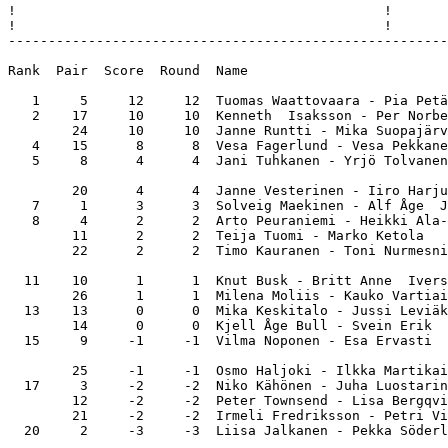
!                                              !       
!                                              !       
-------------------------------------------------------
Rank  Pair  Score  Round  Name                         
   1     5     12     12  Tuomas Waattovaara - Pia Petä
   2    17     10     10  Kenneth  Isaksson - Per Norbe
        24     10     10  Janne Runtti - Mika Suopajärv
   4    15      8      8  Vesa Fagerlund - Vesa Pekkane
   5     8      4      4  Jani Tuhkanen - Yrjö Tolvanen
        20      4      4  Janne Vesterinen - Iiro Harju
   7     1      3      3  Solveig Maekinen - Alf Åge  J
   8     4      2      2  Arto Peuraniemi - Heikki Ala-
        11      2      2  Teija Tuomi - Marko Ketola   
        22      2      2  Timo Kauranen - Toni Nurmesni
  11    10      1      1  Knut Busk - Britt Anne  Ivers
        26      1      1  Milena Moliis - Kauko Vartiai
  13    13      0      0  Mika Keskitalo - Jussi Leviäk
        14      0      0  Kjell Åge Bull - Svein Erik  
  15     9     -1     -1  Vilma Noponen - Esa Ervasti  
        25     -1     -1  Osmo Haljoki - Ilkka Martikai
  17     3     -2     -2  Niko Kähönen - Juha Luostarin
        12     -2     -2  Peter Townsend - Lisa Bergqvi
        21     -2     -2  Irmeli Fredriksson - Petri Vi
  20     2     -3     -3  Liisa Jalkanen - Pekka Söderl