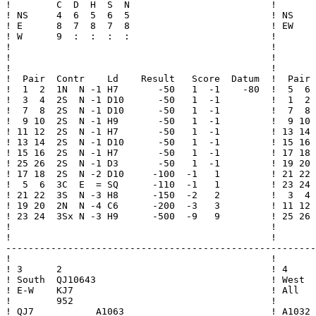
!        C  D  H  S  N                         !       
! NS     4  6  5  6  5                         ! NS    
! E      8  7  8  7  8                         ! EW    
! W      9  :  :  :  :                         !       
!                                              !       
!                                              !       
!                                              !       
!  Pair  Contr    Ld    Result   Score  Datum  !  Pair 
!  1  2  1N  N -1 H7       -50   1  -1    -80  !  5  6 
!  3  4  2S  N -1 D10      -50   1  -1         !  1  2 
!  7  8  2S  N -1 D10      -50   1  -1         !  7  8 
!  9 10  2S  N -1 H9       -50   1  -1         !  9 10 
! 11 12  2S  N -1 H7       -50   1  -1         ! 13 14 
! 13 14  2S  N -1 D10      -50   1  -1         ! 15 16 
! 15 16  2S  N -1 H7       -50   1  -1         ! 17 18 
! 25 26  2S  N -1 D3       -50   1  -1         ! 19 20 
! 17 18  2S  N -2 D10     -100  -1   1         ! 21 22 
!  5  6  3C  E  = SQ      -110  -1   1         ! 23 24 
! 21 22  3S  N -3 H8      -150  -2   2         !  3  4 
! 19 20  2N  N -4 C6      -200  -3   3         ! 11 12 
! 23 24  3Sx N -3 H9      -500  -9   9         ! 25 26 
!                                              !       
!                                              !       
-------------------------------------------------------
!                                              !       
! 3      2                                     ! 4     
! South  QJ10643                               ! West  
! E-W    KJ7                                   ! All   
!        952                                   !       
! QJ7           A1063                          ! A1032 