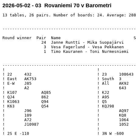
2026-05-02 - 03 Rovaniemi 70 v Barometri
13 tables, 26 pairs. Number of boards: 24. Average: 288
-------------------------------------------------------
Round winner  Pair  Name                              S
                24  Janne Runtti - Mika Suopajärvi     
                 3  Vesa Fagerlund - Vesa Pekkanen     
                 1  Timo Kauranen - Toni Nurmesniemi   
-------------------------------------------------------
!                                      !               
! 22     432                           ! 23     108643 
! East   AK753                         ! South  3      
! E-W    J85                           ! All    AK92   
!        A2                            !        643    
! K107          AQ85                   ! KJ2           
! QJ4           862                    ! A95           
! K1063         Q94                    ! Q5            
! K63           Q54                    ! KQJ98         
!        J96                           !        AQ97   
!        109                           !        KQ8    
!        A72                           !        1064   
!        J10987                        !        1052   
!                                      !               
! 2S E -110                            ! 3N W -600     