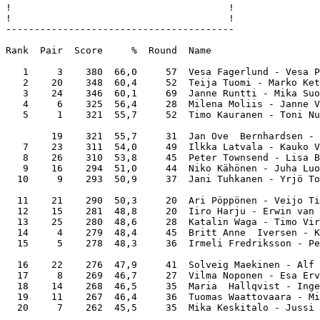
!                                      !

!                                      !

----------------------------------------

Rank  Pair  Score     %  Round  Name                   
   1     3    380  66,0     57  Vesa Fagerlund - Vesa P
   2    20    348  60,4     52  Teija Tuomi - Marko Ket
   3    24    346  60,1     69  Janne Runtti - Mika Suo
   4     6    325  56,4     28  Milena Moliis - Janne V
   5     1    321  55,7     52  Timo Kauranen - Toni Nu
        19    321  55,7     31  Jan Ove  Bernhardsen - 
   7    23    311  54,0     49  Ilkka Latvala - Kauko V
   8    26    310  53,8     45  Peter Townsend - Lisa B
   9    16    294  51,0     44  Niko Kähönen - Juha Luo
  10     9    293  50,9     37  Jani Tuhkanen - Yrjö To
  11    21    290  50,3     20  Ari Pöppönen - Veijo Ti
  12    15    281  48,8     20  Iiro Harju - Erwin van 
  13    25    280  48,6     28  Katalin Waga - Timo Vir
  14     4    279  48,4     45  Britt Anne  Iversen - K
  15     5    278  48,3     36  Irmeli Fredriksson - Pe
  16    22    276  47,9     41  Solveig Maekinen - Alf 
  17     8    269  46,7     27  Vilma Noponen - Esa Erv
  18    14    268  46,5     35  Maria  Hallqvist - Inge
  19    11    267  46,4     36  Tuomas Waattovaara - Mi
  20     7    262  45,5     35  Mika Keskitalo - Jussi 