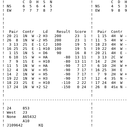
!        C  D  H  S  N                 !        C  D  H
! NS     6  5  6  4  5                 ! NS     4  5  3
! EW     7  7  7  8  7                 ! EW     9  8  9
!                                      !               
!                                      !               
!                                      !               
!                                      !               
!  Pair  Contr    Ld    Result  Score  !  Pair  Contr  
! 20 21  1N  W -2 H3   200      23  1  !  1 15  4H  W -
! 26  8  1N  W -2 H5   200      23  1  ! 11  5  4H  W -
!  3 13  2S  E -1 CJ   100      19  5  ! 18 23  4H  W -
! 16 25  2S  E -1 H10  100      19  5  ! 19 22  4H  W -
!  1 15  1N  S  = D6    90      16  8  ! 20 21  4H  E -
!  6 10  1S  W  = HA       -80  13 11  !  3 13  2C  W  
!  7  9  1S  E  = H10      -80  13 11  ! 14  2  2H  W  
! 11  5  1N  W  = HA       -90   7 17  !  6 10  2H  W +
! 12  4  1N  W  = H5       -90   7 17  ! 16 25  3H  E  
! 14  2  1N  W  = H5       -90   7 17  !  7  9  2H  W +
! 19 22  1N  W  = H3       -90   7 17  ! 12  4  3S  N -
! 18 23  2S  E  = H10     -110   2 22  ! 17 24  4H  W  
! 17 24  1N  W +2 S2      -150   0 24  ! 26  8  4Sx N -
!                                      !               
!                                      !               
-------------------------------------------------------
!                                      !

! 24     853                           !

! West   J3                            !

! None   A65432                        !

!        A10                           !

! J109642       KQ                     !
