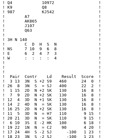
! Q4            10972                  !

! K9            Q8                     !

! 987           KJ542                  !

!        A7                            !

!        AK865                         !

!        J107                          !

!        Q63                           !

!                                      !

! 3H N 140                             !

!        C  D  H  S  N                 !

! NS     7 10  9  6  8                 !

! E      6  2  4  7  3                 !

! W      :  :  :  :  4                 !

!                                      !

!                                      !

!                                      !

!  Pair  Contr    Ld    Result  Score  !

!  3 13  3N  S +2 S9   460      24  0  !

! 26  8  3N  S  = SJ   400      22  2  !

!  1 15  2D  N +2 SK   130      16  8  !

!  7  9  2D  N +2 SK   130      16  8  !

! 12  4  3D  N +1 SK   130      16  8  !

! 14  2  4D  N  = SK   130      16  8  !

! 16 25  2D  N +2 SK   130      16  8  !

! 11  5  3D  N  = H7   110       9 15  !

! 20 21  3D  N  = SK   110       9 15  !

!  6 10  3S  E -2 HK   100       6 18  !

! 19 22  1N  N  = C2    90       4 20  !

! 17 24  4H  S -2 SJ      -100   1 23  !

! 18 23  3N  S -2 SJ      -100   1 23  !
