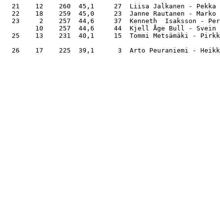
  21    12    260  45,1     27  Liisa Jalkanen - Pekka 
  22    18    259  45,0     23  Janne Rautanen - Marko 
  23     2    257  44,6     37  Kenneth  Isaksson - Per
        10    257  44,6     44  Kjell Åge Bull - Svein 
  25    13    231  40,1     15  Tommi Metsämäki - Pirkk