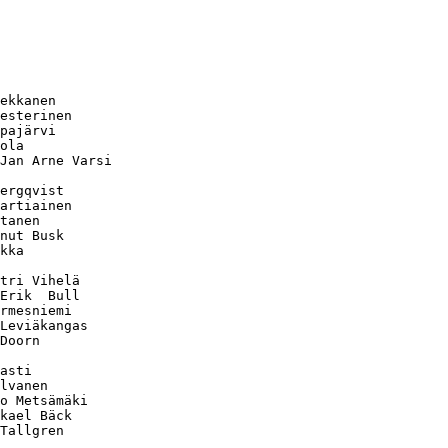
              

ekkanen       

esterinen     

pajärvi       

ola           

Jan Arne Varsi

ergqvist      

artiainen     

tanen         

nut Busk      

kka           

tri Vihelä    

Erik  Bull    

rmesniemi     

Leviäkangas   

Doorn         

asti          

lvanen        

o Metsämäki   

kael Bäck     

Tallgren      
