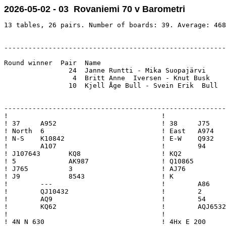
2026-05-02 - 03 Rovaniemi 70 v Barometri
13 tables, 26 pairs. Number of boards: 39. Average: 468
-------------------------------------------------------
Round winner  Pair  Name                               
                24  Janne Runtti - Mika Suopajärvi     
                 4  Britt Anne  Iversen - Knut Busk    
                10  Kjell Åge Bull - Svein Erik  Bull  
-------------------------------------------------------
!                                      !               
! 37     A952                          ! 38     J75    
! North  6                             ! East   A974   
! N-S    K10842                        ! E-W    Q932   
!        A107                          !        94     
! J107643       KQ8                    ! KQ2           
! 5             AK987                  ! Q10865        
! J765          3                      ! AJ76          
! J9            8543                   ! K             
!        ---                           !        A86    
!        QJ10432                       !        2      
!        AQ9                           !        54     
!        KQ62                          !        AQJ6532
!                                      !               
! 4N N 630                             ! 4Hx E 200     