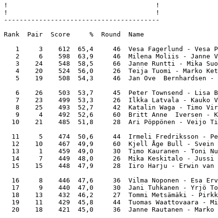
!                                      !

!                                      !

----------------------------------------

Rank  Pair  Score     %  Round  Name                   
   1     3    612  65,4     46  Vesa Fagerlund - Vesa P
   2     6    598  63,9     46  Milena Moliis - Janne V
   3    24    548  58,5     66  Janne Runtti - Mika Suo
   4    20    524  56,0     26  Teija Tuomi - Marko Ket
   5    19    508  54,3     46  Jan Ove  Bernhardsen - 
   6    26    503  53,7     45  Peter Townsend - Lisa B
   7    23    499  53,3     26  Ilkka Latvala - Kauko V
   8    25    493  52,7     42  Katalin Waga - Timo Vir
   9     4    492  52,6     60  Britt Anne  Iversen - K
  10    21    485  51,8     28  Ari Pöppönen - Veijo Ti
  11     5    474  50,6     44  Irmeli Fredriksson - Pe
  12    10    467  49,9     60  Kjell Åge Bull - Svein 
  13     1    459  49,0     30  Timo Kauranen - Toni Nu
  14     7    449  48,0     26  Mika Keskitalo - Jussi 
  15    15    448  47,9     28  Iiro Harju - Erwin van 
  16     8    446  47,6     36  Vilma Noponen - Esa Erv
  17     9    440  47,0     30  Jani Tuhkanen - Yrjö To
  18    13    432  46,2     27  Tommi Metsämäki - Pirkk
  19    11    429  45,8     44  Tuomas Waattovaara - Mi
  20    18    421  45,0     36  Janne Rautanen - Marko 