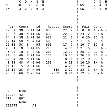
!        C  D  H  S  N                 !        C  D  H
! NS    10 11 10  6 10                 ! NS     9  4  3
! EW     3  2  3  6  3                 ! EW     4  8  9
!                                      !               
!                                      !               
!                                      !               
!                                      !               
!  Pair  Contr    Ld    Result  Score  !  Pair  Contr  
! 17  9  3N  S +1 S4   630      22  2  !  8 18  4Hx W -
! 19  7  3N  N +1 SK   630      22  2  ! 24  2  3Hx W -
! 24  2  3N  S +1 S6   630      22  2  !  6 20  3C  S  
! 12 14  5D  N  = HA   600      17  7  ! 11 15  3C  S  
! 26 13  5C  S  = H5   600      17  7  ! 19  7  3C  S  
! 25  1  1N  S +4 H5   210      14 10  ! 21  5  3H  W -
!  6 20  1H  E -4 CK   200      12 12  ! 25  1  2D  W -
! 21  5  4D  N +1 HA   150      10 14  ! 26 13  3S  E -
! 22  4  2D  N +1 SK   110       8 16  ! 17  9  3C  S -
!  8 18  4S  W -2 H6   100       6 18  ! 16 10  3H  W  
! 11 15  1S  W -1 H6    50       4 20  ! 22  4  3H  W  
! 16 10  2S  W  = H6      -110   2 22  ! 23  3  3H  W  
! 23  3  6D  N -3 HA      -300   0 24  ! 12 14  3Hx W  
!                                      !               
!                                      !               
-------------------------------------------------------
!                                      !

! 39     KJ82                          !

! South  42                            !

! All    Q62                           !

!        KJ82                          !

! Q10975        A3                     !
