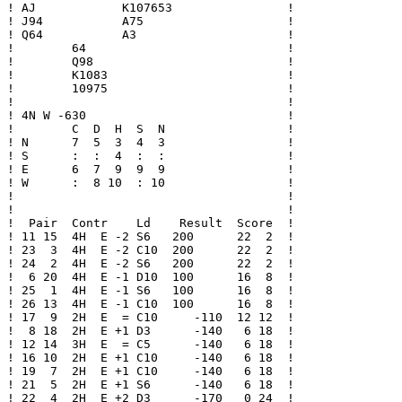
! AJ            K107653                !

! J94           A75                    !

! Q64           A3                     !

!        64                            !

!        Q98                           !

!        K1083                         !

!        10975                         !

!                                      !

! 4N W -630                            !

!        C  D  H  S  N                 !

! N      7  5  3  4  3                 !

! S      :  :  4  :  :                 !

! E      6  7  9  9  9                 !

! W      :  8 10  : 10                 !

!                                      !

!                                      !

!  Pair  Contr    Ld    Result  Score  !

! 11 15  4H  E -2 S6   200      22  2  !

! 23  3  4H  E -2 C10  200      22  2  !

! 24  2  4H  E -2 S6   200      22  2  !

!  6 20  4H  E -1 D10  100      16  8  !

! 25  1  4H  E -1 S6   100      16  8  !

! 26 13  4H  E -1 C10  100      16  8  !

! 17  9  2H  E  = C10     -110  12 12  !

!  8 18  2H  E +1 D3      -140   6 18  !

! 12 14  3H  E  = C5      -140   6 18  !

! 16 10  2H  E +1 C10     -140   6 18  !

! 19  7  2H  E +1 C10     -140   6 18  !

! 21  5  2H  E +1 S6      -140   6 18  !

! 22  4  2H  E +2 D3      -170   0 24  !
