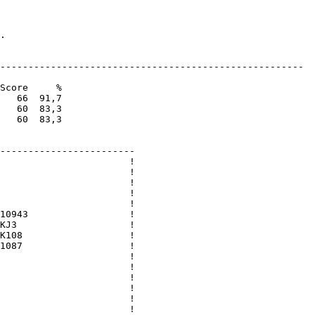
.

------------------------------------------------------

Score     %

   66  91,7

   60  83,3

   60  83,3

------------------------

                       !

                       !

                       !

                       !

                       !

10943                  !

KJ3                    !

K108                   !

1087                   !

                       !

                       !

                       !

                       !

                       !

                       !
