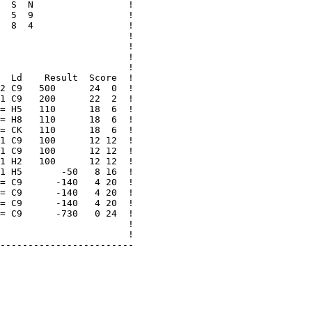
  S  N                 !

  5  9                 !

  8  4                 !

                       !

                       !

                       !

                       !

  Ld    Result  Score  !

2 C9   500      24  0  !

1 C9   200      22  2  !

= H5   110      18  6  !

= H8   110      18  6  !

= CK   110      18  6  !

1 C9   100      12 12  !

1 C9   100      12 12  !

1 H2   100      12 12  !

1 H5       -50   8 16  !

= C9      -140   4 20  !

= C9      -140   4 20  !

= C9      -140   4 20  !

= C9      -730   0 24  !

                       !

                       !

------------------------
