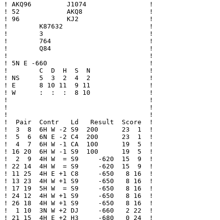
! AKQ96         J1074                !

! 52            AKQ8                 !

! 96            KJ2                  !

!        K87632                      !

!        3                           !

!        764                         !

!        Q84                         !

!                                    !

! 5N E -660                          !

!        C  D  H  S  N               !

! NS     5  3  2  4  2               !

! E      8 10 11  9 11               !

! W      :  :  :  8 10               !

!                                    !

!                                    !

!                                    !

!  Pair  Contr   Ld   Result  Score  !

!  3  8  6H W -2 S9  200      23  1  !

!  5  6  6N E -2 C4  200      23  1  !

!  4  7  6H W -1 CA  100      19  5  !

! 16 20  6H W -1 S9  100      19  5  !

!  2  9  4H W  = S9     -620  15  9  !

! 22 14  4H W  = S9     -620  15  9  !

! 11 25  4H E +1 C8     -650   8 16  !

! 13 23  4H W +1 S9     -650   8 16  !

! 17 19  5H W  = S9     -650   8 16  !

! 24 12  4H W +1 S9     -650   8 16  !

! 26 18  4H W +1 S9     -650   8 16  !

!  1 10  3N W +2 DJ     -660   2 22  !

! 21 15  4H E +2 H3     -680   0 24  !
