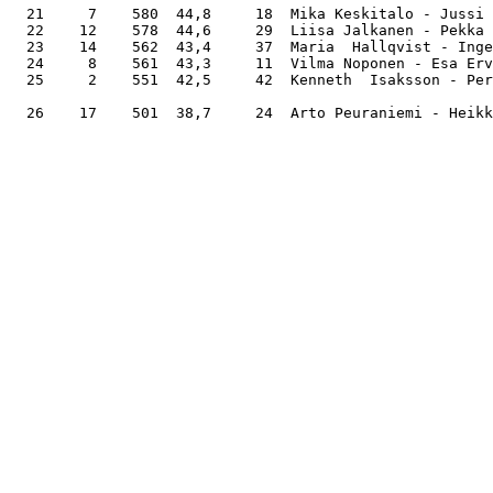
  21     7    580  44,8     18  Mika Keskitalo - Jussi 
  22    12    578  44,6     29  Liisa Jalkanen - Pekka 
  23    14    562  43,4     37  Maria  Hallqvist - Inge
  24     8    561  43,3     11  Vilma Noponen - Esa Erv
  25     2    551  42,5     42  Kenneth  Isaksson - Per