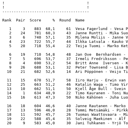
!                                    !

!                                    !

--------------------------------------

Rank  Pair  Score     %  Round  Name                   
   1     3    883  68,1     61  Vesa Fagerlund - Vesa P
   2    24    781  60,3     43  Janne Runtti - Mika Suo
   3     6    740  57,1     35  Milena Moliis - Janne V
   4    23    722  55,7     44  Ilkka Latvala - Kauko V
   5    20    718  55,4     22  Teija Tuomi - Marko Ket
   6    19    710  54,8     48  Jan Ove  Bernhardsen - 
   7     5    696  53,7     37  Irmeli Fredriksson - Pe
   8     4    690  53,2     54  Britt Anne  Iversen - K
   9    26    688  53,1     32  Peter Townsend - Lisa B
  10    21    682  52,6     14  Ari Pöppönen - Veijo Ti
  11    15    670  51,7     58  Iiro Harju - Erwin van 
  12    25    663  51,2     46  Katalin Waga - Timo Vir
  13    10    662  51,1     50  Kjell Åge Bull - Svein 
  14     1    634  48,9     22  Timo Kauranen - Toni Nu
  15    16    613  47,3     50  Niko Kähönen - Juha Luo
  16    18    604  46,6     40  Janne Rautanen - Marko 
  17    13    596  46,0     28  Tommi Metsämäki - Pirkk
  18    11    592  45,7     26  Tuomas Waattovaara - Mi
  19    22    588  45,4     35  Solveig Maekinen - Alf 
  20     9    583  45,0     30  Jani Tuhkanen - Yrjö To