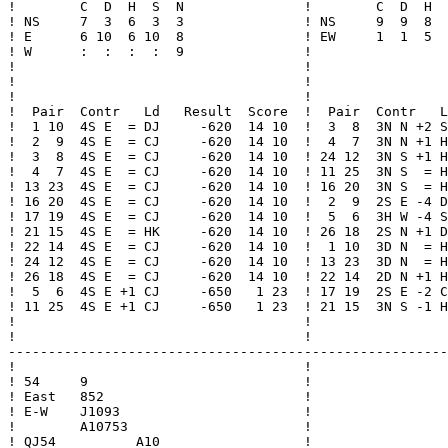
!        C  D  H  S  N               !        C  D  H  
! NS     7  3  6  3  3               ! NS     9  9  8  
! E      6 10  6 10  8               ! EW     1  1  5  
! W      :  :  :  :  9               !                 
!                                    !                 
!                                    !                 
!                                    !                 
!  Pair  Contr   Ld   Result  Score  !  Pair  Contr   L
!  1 10  4S E  = DJ     -620  14 10  !  3  8  3N N +2 S
!  2  9  4S E  = CJ     -620  14 10  !  4  7  3N N +1 H
!  3  8  4S E  = CJ     -620  14 10  ! 24 12  3N S +1 H
!  4  7  4S E  = CJ     -620  14 10  ! 11 25  3N S  = H
! 13 23  4S E  = CJ     -620  14 10  ! 16 20  3N S  = H
! 16 20  4S E  = CJ     -620  14 10  !  2  9  2S E -4 D
! 17 19  4S E  = CJ     -620  14 10  !  5  6  3H W -4 S
! 21 15  4S E  = HK     -620  14 10  ! 26 18  2S N +1 D
! 22 14  4S E  = CJ     -620  14 10  !  1 10  3D N  = H
! 24 12  4S E  = CJ     -620  14 10  ! 13 23  3D N  = H
! 26 18  4S E  = CJ     -620  14 10  ! 22 14  2D N +1 H
!  5  6  4S E +1 CJ     -650   1 23  ! 17 19  2S E -2 C
! 11 25  4S E +1 CJ     -650   1 23  ! 21 15  3N S -1 H
!                                    !                 
!                                    !                 
-------------------------------------------------------
!                                    !

! 54     9                           !

! East   852                         !

! E-W    J1093                       !

!        A10753                      !

! QJ54          A10                  !
