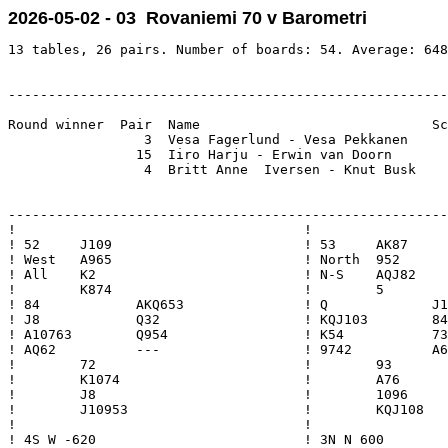
2026-05-02 - 03 Rovaniemi 70 v Barometri
13 tables, 26 pairs. Number of boards: 54. Average: 648
-------------------------------------------------------
Round winner  Pair  Name                             Sc
                 3  Vesa Fagerlund - Vesa Pekkanen     
                15  Iiro Harju - Erwin van Doorn       
                 4  Britt Anne  Iversen - Knut Busk    
-------------------------------------------------------
!                                    !                 
! 52     J109                        ! 53     AK87     
! West   A965                        ! North  952      
! All    K2                          ! N-S    AQJ82    
!        K874                        !        5        
! 84            AKQ653               ! Q             J1
! J8            Q32                  ! KQJ103        84
! A10763        Q954                 ! K54           73
! AQ62          ---                  ! 9742          A6
!        72                          !        93       
!        K1074                       !        A76      
!        J8                          !        1096     
!        J10953                      !        KQJ108   
!                                    !                 
! 4S W -620                          ! 3N N 600        