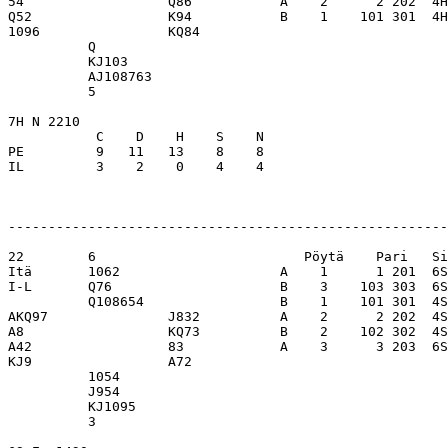
54                  Q86           A    2      2 202  4H
Q52                 K94           B    1    101 301  4H
1096                KQ84          

          Q                       

          KJ103                   

          AJ108763                

          5                       

7H N 2210                         

           C    D    H    S    N

PE         9   11   13    8    8  

IL         3    2    0    4    4  

-------------------------------------------------------
22        6                          Pöytä    Pari   Si
Itä       1062                    A    1      1 201  6S
I-L       Q76                     B    3    103 303  6S
          Q108654                 B    1    101 301  4S
AKQ97               J832          A    2      2 202  4S
A8                  KQ73          B    2    102 302  4S
A42                 83            A    3      3 203  6S
KJ9                 A72           

          1054                    

          J954                    

          KJ1095                  

          3                       
