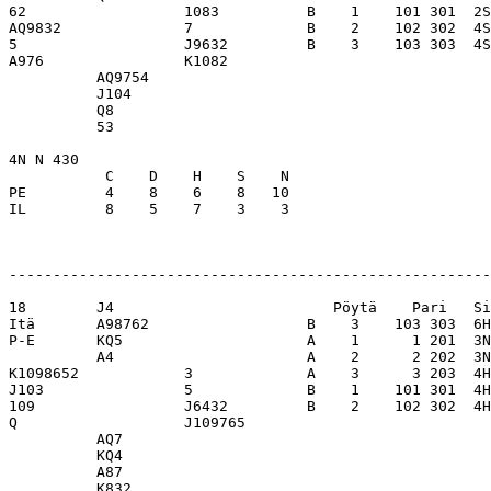
62                  1083          B    1    101 301  2S
AQ9832              7             B    2    102 302  4S
5                   J9632         B    3    103 303  4S
A976                K1082         

          AQ9754                  

          J104                    

          Q8                      

          53                      

4N N 430                          

           C    D    H    S    N

PE         4    8    6    8   10  

IL         8    5    7    3    3  

-------------------------------------------------------
18        J4                         Pöytä    Pari   Si
Itä       A98762                  B    3    103 303  6H
P-E       KQ5                     A    1      1 201  3N
          A4                      A    2      2 202  3N
K1098652            3             A    3      3 203  4H
J103                5             B    1    101 301  4H
109                 J6432         B    2    102 302  4H
Q                   J109765       

          AQ7                     

          KQ4                     

          A87                     

          K832                    
