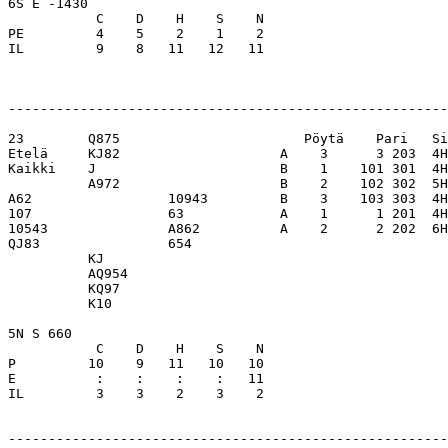
6S E -1430                        

           C    D    H    S    N

PE         4    5    2    1    2  

IL         9    8   11   12   11  

-------------------------------------------------------
23        Q875                       Pöytä    Pari   Si
Etelä     KJ82                    A    3      3 203  4H
Kaikki    J                       B    1    101 301  4H
          A972                    B    2    102 302  5H
A62                 10943         B    3    103 303  4H
107                 63            A    1      1 201  4H
10543               A862          A    2      2 202  6H
QJ83                654           

          KJ                      

          AQ954                   

          KQ97                    

          K10                     

5N S 660                          

           C    D    H    S    N

P         10    9   11   10   10  

E          :    :    :    :   11  

IL         3    3    2    3    2  

-------------------------------------------------------