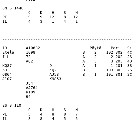
6N S 1440                         

           C    D    H    S    N

PE         9    9   12    8   12  

IL         4    3    1    4    1  

-------------------------------------------------------
19        A10632                     Pöytä    Pari   Si
Etelä     1098                    B    2    102 302  4C
I-L       72                      A    2      2 202  2S
          AQ2                     A    3      3 203  4D
KQ87                9             A    1      1 201  3S
53                  KQ2           B    3    103 303  2S
Q864                AJ53          B    1    101 301  2C
J107                K9853         

          J54                     

          AJ764                   

          K109                    

          64                      

2S S 110                          

           C    D    H    S    N

PE         5    4    8    8    7  

IL         8    8    4    5    5  
