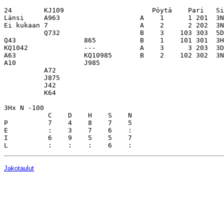
24        KJ109                      Pöytä    Pari   Si
Länsi     A963                    A    1      1 201  3N
Ei kukaan 7                       A    2      2 202  3N
          Q732                    B    3    103 303  5D
Q43                 865           B    1    101 301  3H
KQ1042              ---           A    3      3 203  3D
A63                 KQ10985       B    2    102 302  3N
A10                 J985          

          A72                     

          J875                    

          J42                     

          K64                     

3Hx N -100                        

           C    D    H    S    N

P          7    4    8    7    5  

E          :    3    7    6    :  

I          6    9    5    5    7  

Jakotaulut