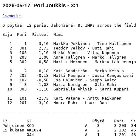
2026-05-17 Pori Joukkis - 3:1
Jakotaulut
6 pöytää, 12 paria. Jakomäärä: 8. IMPs across the field
Sija  Pari  Pisteet  Nimi                              
   1     1     3,10  Markku Pekkinen - Timo Halttunen  
   2   301     2,73  Teodor Velkov - Outi Rahi         
   3   103     1,10  Mikko Vänni - Vilma Noponen       
   4   203     1,08  Anne Tallgren - Marko Tallgren    
   5   302     0,58  Martti Meronen - Markku Lähteenoja
   6     2     0,18  Kati Sandström - Marko Ketola     
   7   202    -0,18  Matti Mäenpää - Jussi Kangasniemi 
   8   102    -0,58  Esa Halminen - Seppo Aalto        
   9     3    -1,08  Maria Nordgren - Olli Rahi        
  10   303    -1,10  Gabriella Ahlvik - Karri Kupari   
  11   101    -2,73  Kari Patana - Arttu Raikunen      
-------------------------------------------------------
17        KJ                         Pöytä    Pari   Si
Pohjoinen K65                     A    3      3 203  3H
Ei kukaan AK1074                  A    2      2 202  4S
          QJ4                     A    1      1 201  4S