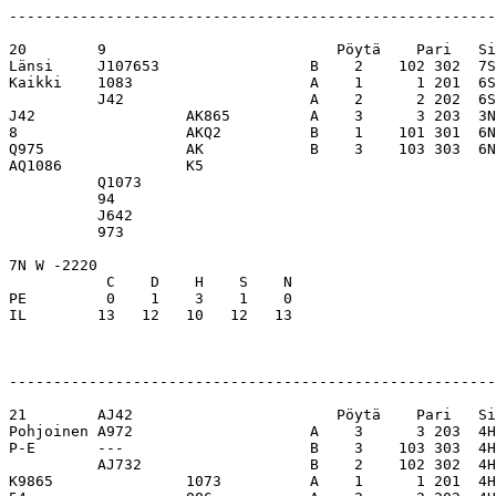
-------------------------------------------------------
20        9                          Pöytä    Pari   Si
Länsi     J107653                 B    2    102 302  7S
Kaikki    1083                    A    1      1 201  6S
          J42                     A    2      2 202  6S
J42                 AK865         A    3      3 203  3N
8                   AKQ2          B    1    101 301  6N
Q975                AK            B    3    103 303  6N
AQ1086              K5            

          Q1073                   

          94                      

          J642                    

          973                     

7N W -2220                        

           C    D    H    S    N

PE         0    1    3    1    0  

IL        13   12   10   12   13  

-------------------------------------------------------
21        AJ42                       Pöytä    Pari   Si
Pohjoinen A972                    A    3      3 203  4H
P-E       ---                     B    3    103 303  4H
          AJ732                   B    2    102 302  4H
K9865               1073          A    1      1 201  4H