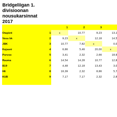
Bridgeliigan 1.
divisioonan
nousukarsinnat
2017
1
2
3
Otapieti
1
x
10,77
9,23
13,
Vasa bk
2
9,23
x
12,18
14,
JBK
3
10,77
7,82
x
0,
Kajaani
4
6,86
5,46
20,00
x
Porvoo
5
3,41
2,32
2,66
18,
Rauma
6
14,54
14,28
10,77
12,
B19
7
4,48
12,18
13,43
3,
H6
8
16,39
2,32
8,86
5,
KUB
9
7,17
7,17
2,32
2,