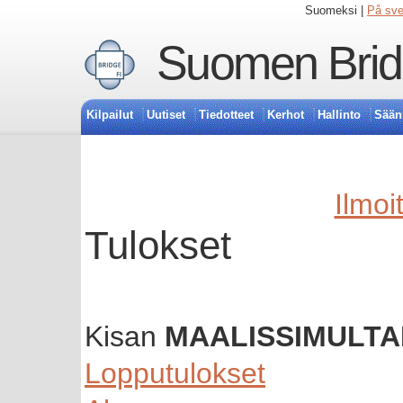
Suomeksi |
På sv
Suomen Bridg
Kilpailut
Uutiset
Tiedotteet
Kerhot
Hallinto
Sään
Ilmoi
Tulokset
Kisan
MAALISSIMULTA
Lopputulokset