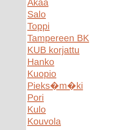
Akaa
Salo
Toppi
Tampereen BK
KUB korjattu
Hanko
Kuopio
Pieks�m�ki
Pori
Kulo
Kouvola