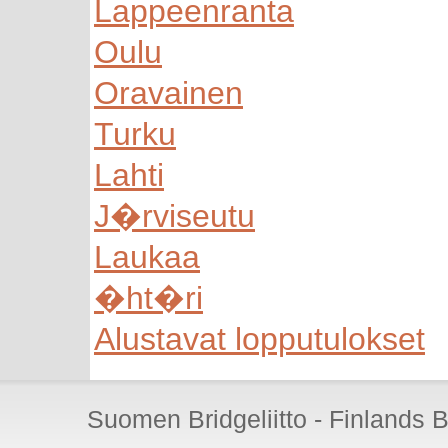
Lappeenranta
Oulu
Oravainen
Turku
Lahti
J�rviseutu
Laukaa
�ht�ri
Alustavat lopputulokset
Suomen Bridgeliitto - Finlands 