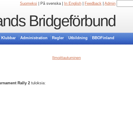
Suomeksi
| På svenska |
In English
|
Feedback
|
Admin
ands Bridgeförbund
Klubbar
Administration
Regler
Utbildning
BBOFinland
Ilmoittautuminen
rnament Rally 2
tuloksia: