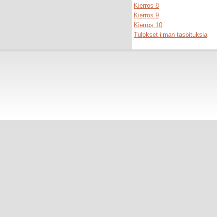
Kierros 8
Kierros 9
Kierros 10
Tulokset ilman tasoituksia