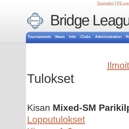
Suomeksi
|
På sve
Bridge Leagu
Tournaments
News
Info
Clubs
Administration
R
Ilmoi
Tulokset
Kisan
Mixed-SM Parikil
Lopputulokset