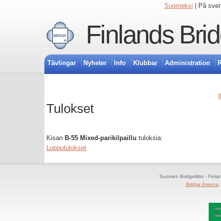
Suomeksi
| På sve
Finlands Bri
Tävlingar
Nyheter
Info
Klubbar
Administration
R
I
Tulokset
Kisan
B-55 Mixed-parikilpaillu
tuloksia:
Lopputulokset
Suomen Bridgeliitto - Finl
Bridge Areena
,