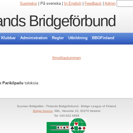
Suomeksi
| På svenska |
In English
|
Feedback
|
Admin
ands Bridgeförbund
Klubbar
Administration
Regler
Utbildning
BBOFinland
Ilmoittautuminen
 Parikilpailu
tuloksia:
Suomen Bridgeliitto - Finlands Bridgeförbund - Bridge League of Finland
Bridge Areena
, SBL, Hiomotie 10, 00370 Helsinki
Tel. 040-832 6899