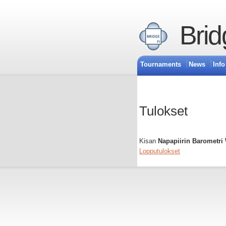
Brid
Tournaments
News
Info
Tulokset
Kisan
Napapiirin Barometri
Lopputulokset