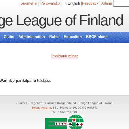
Suomeksi
|
På svenska
| In English |
Feedback
|
Admin
ge League of Finland
Clubs
Administration
Rules
Education
BBOFinland
Ilmoittautuminen
 WarmUp parikilpailu
tuloksia:
Suomen Bridgeliitto - Finlands Bridgeförbund - Bridge League of Finland
Bridge Areena
, SBL, Hiomotie 10, 00370 Helsinki
Tel. 040-832 6899