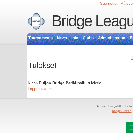
Suomeksi
|
På sve
Bridge Leagu
Tournaments
News
Info
Clubs
Administration
R
I
Tulokset
Kisan
Puijon Bridge Parikilpailu
tuloksia:
Lopputulokset
Suomen Bridgeliitto - Finl
Bridge Areena
,