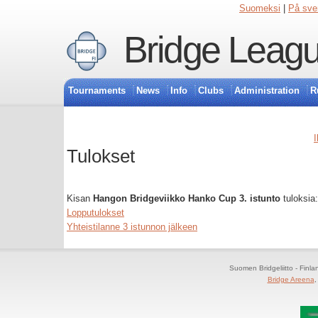
Suomeksi
|
På sve
Bridge Leagu
Tournaments
News
Info
Clubs
Administration
R
I
Tulokset
Kisan
Hangon Bridgeviikko Hanko Cup 3. istunto
tuloksia:
Lopputulokset
Yhteistilanne 3 istunnon jälkeen
Suomen Bridgeliitto - Finl
Bridge Areena
,