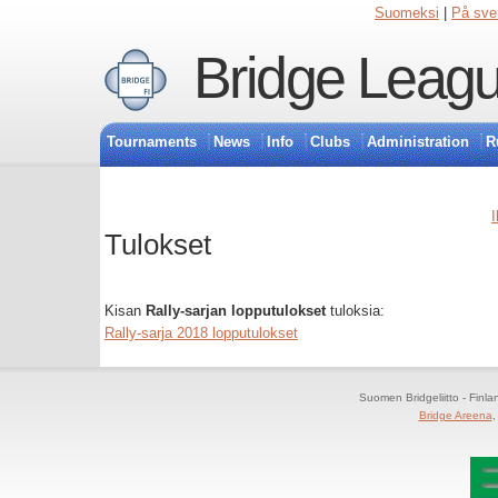
Suomeksi
|
På sve
Bridge Leagu
Tournaments
News
Info
Clubs
Administration
R
I
Tulokset
Kisan
Rally-sarjan lopputulokset
tuloksia:
Rally-sarja 2018 lopputulokset
Suomen Bridgeliitto - Finl
Bridge Areena
,