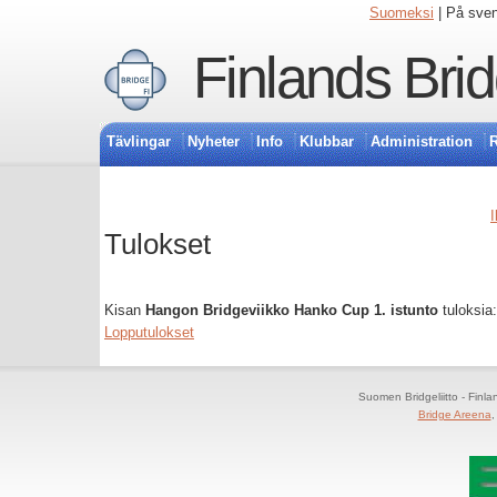
Suomeksi
| På sve
Finlands Bri
Tävlingar
Nyheter
Info
Klubbar
Administration
R
I
Tulokset
Kisan
Hangon Bridgeviikko Hanko Cup 1. istunto
tuloksia:
Lopputulokset
Suomen Bridgeliitto - Finl
Bridge Areena
,