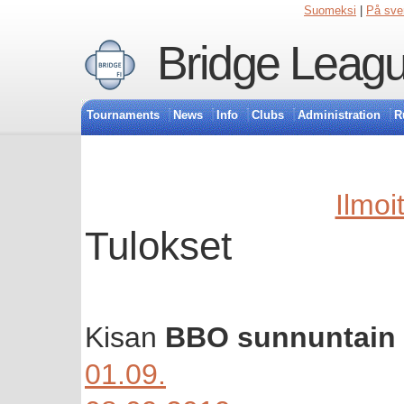
Suomeksi
|
På sve
Bridge Leagu
Tournaments
News
Info
Clubs
Administration
R
Ilmoi
Tulokset
Kisan
BBO sunnuntain 
01.09.