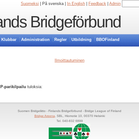
Suomeksi
| På svenska |
In English
|
Feedback
|
Admin
ands Bridgeförbund
Klubbar
Administration
Regler
Utbildning
BBOFinland
Ilmoittautuminen
P-parikilpailu
tuloksia:
Suomen Bridgeliitto - Finlands Bridgeförbund - Bridge League of Finland
Bridge Areena
, SBL, Hiomotie 10, 00370 Helsinki
Tel. 040-832 6899