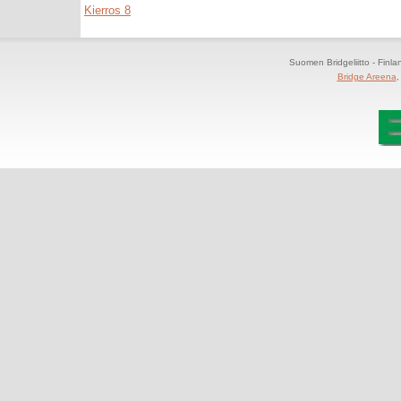
Kierros 8
Suomen Bridgeliitto - Finl
Bridge Areena
,