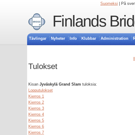
Suomeksi
| På sve
Finlands Bri
Tävlingar
Nyheter
Info
Klubbar
Administration
R
I
Tulokset
Kisan
Jyväskylä Grand Slam
tuloksia:
Lopputulokset
Kierros 1
Kierros 2
Kierros 3
Kierros 4
Kierros 5
Kierros 6
Kierros 7