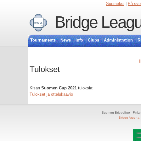
Suomeksi
|
På sve
Bridge Leagu
Tournaments
News
Info
Clubs
Administration
R
I
Tulokset
Kisan
Suomen Cup 2021
tuloksia:
Tulokset ja ottelukaavio
Suomen Bridgeliitto - Finl
Bridge Areena
,