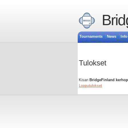
Brid
Tournaments
News
Info
Tulokset
Kisan
BridgeFinland kerhop
Lopputulokset