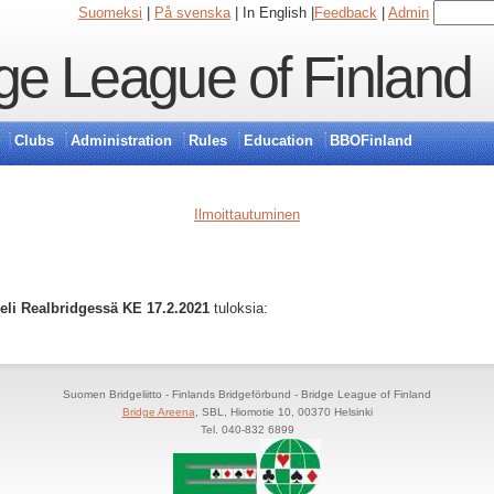
Suomeksi
|
På svenska
| In English |
Feedback
|
Admin
ge League of Finland
Clubs
Administration
Rules
Education
BBOFinland
Ilmoittautuminen
eli Realbridgessä KE 17.2.2021
tuloksia:
Suomen Bridgeliitto - Finlands Bridgeförbund - Bridge League of Finland
Bridge Areena
, SBL, Hiomotie 10, 00370 Helsinki
Tel. 040-832 6899