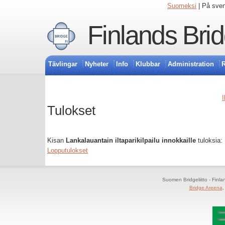
Suomeksi
| På sve
Finlands Bri
Tävlingar
Nyheter
Info
Klubbar
Administration
R
I
Tulokset
Kisan
Lankalauantain iltaparikilpailu innokkaille
tuloksia:
Lopputulokset
Suomen Bridgeliitto - Finl
Bridge Areena
,