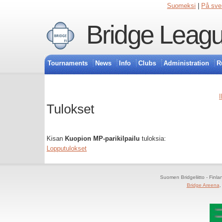
Suomeksi
|
På sve
Bridge Leagu
Tournaments
News
Info
Clubs
Administration
R
I
Tulokset
Kisan
Kuopion MP-parikilpailu
tuloksia:
Lopputulokset
Suomen Bridgeliitto - Finl
Bridge Areena
,