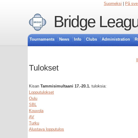
Suomeksi
|
På sve
Bridge Leagu
Tournaments
News
Info
Clubs
Administration
R
I
Tulokset
Kisan
Tammisimultaani 17.-20.1.
tuloksia:
Lopputulokset
Oulu
SBL
Kouvola
AV
Turku
Alustava lopputulos