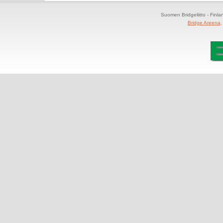
Suomen Bridgeliitto - Finl
Bridge Areena
,