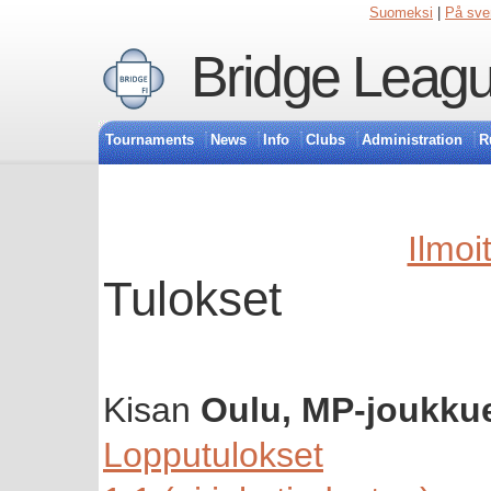
Suomeksi
|
På sve
Bridge Leagu
Tournaments
News
Info
Clubs
Administration
R
Ilmoi
Tulokset
Kisan
Oulu, MP-joukkue
Lopputulokset