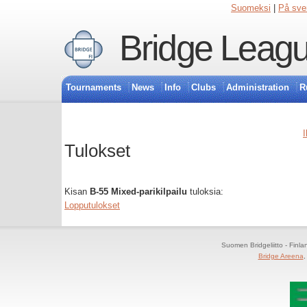
Suomeksi
|
På sve
Bridge Leagu
Tournaments
News
Info
Clubs
Administration
R
I
Tulokset
Kisan
B-55 Mixed-parikilpailu
tuloksia:
Lopputulokset
Suomen Bridgeliitto - Finl
Bridge Areena
,