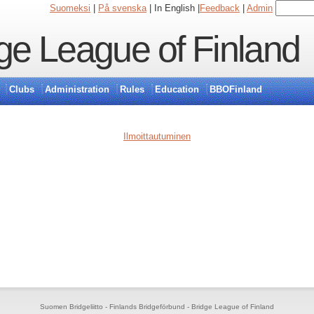
Suomeksi
|
På svenska
| In English |
Feedback
|
Admin
ge League of Finland
Clubs
Administration
Rules
Education
BBOFinland
Ilmoittautuminen
Suomen Bridgeliitto - Finlands Bridgeförbund - Bridge League of Finland