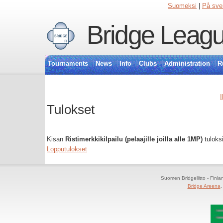
Suomeksi
|
På sve
Bridge Leagu
Tournaments
News
Info
Clubs
Administration
R
I
Tulokset
Kisan
Ristimerkkikilpailu (pelaajille joilla alle 1MP)
tuloks
Lopputulokset
Suomen Bridgeliitto - Finl
Bridge Areena
,