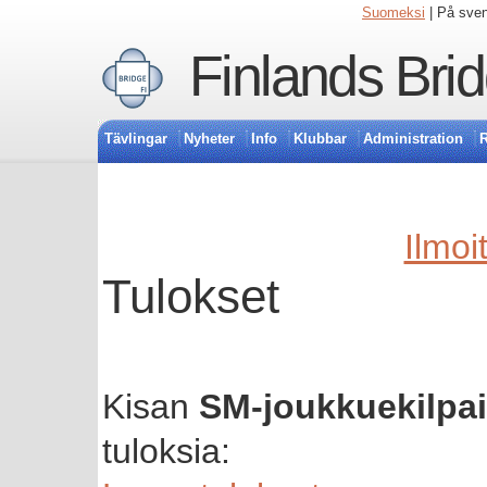
Suomeksi
| På sve
Finlands Bri
Tävlingar
Nyheter
Info
Klubbar
Administration
R
Ilmoi
Tulokset
Kisan
SM-joukkuekilpail
tuloksia: