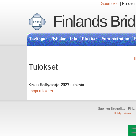
Suomeksi
| På sve
Finlands Bri
Tävlingar
Nyheter
Info
Klubbar
Administration
R
I
Tulokset
Kisan
Rally-sarja 2023
tuloksia:
Lopputulokset
Suomen Bridgeliitto - Finl
Bridge Areena
,