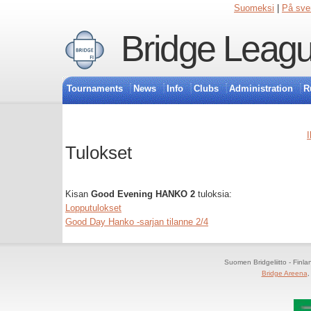
Suomeksi
|
På sve
Bridge Leagu
Tournaments
News
Info
Clubs
Administration
R
I
Tulokset
Kisan
Good Evening HANKO 2
tuloksia:
Lopputulokset
Good Day Hanko -sarjan tilanne 2/4
Suomen Bridgeliitto - Finl
Bridge Areena
,