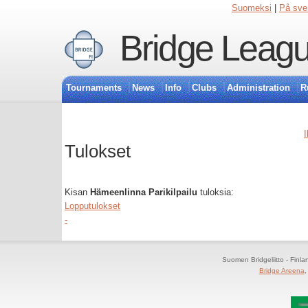
Suomeksi
|
På sve
Bridge Leagu
Tournaments
News
Info
Clubs
Administration
R
I
Tulokset
Kisan
Hämeenlinna Parikilpailu
tuloksia:
Lopputulokset
-
Suomen Bridgeliitto - Finl
Bridge Areena
,