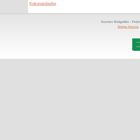
Kokonaisbutler
Suomen Bridgeliitto - Finl
Bridge Areena
,