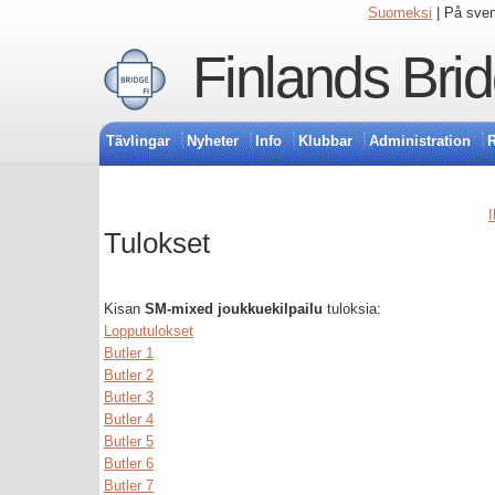
Suomeksi
| På sve
Finlands Bri
Tävlingar
Nyheter
Info
Klubbar
Administration
R
I
Tulokset
Kisan
SM-mixed joukkuekilpailu
tuloksia:
Lopputulokset
Butler 1
Butler 2
Butler 3
Butler 4
Butler 5
Butler 6
Butler 7